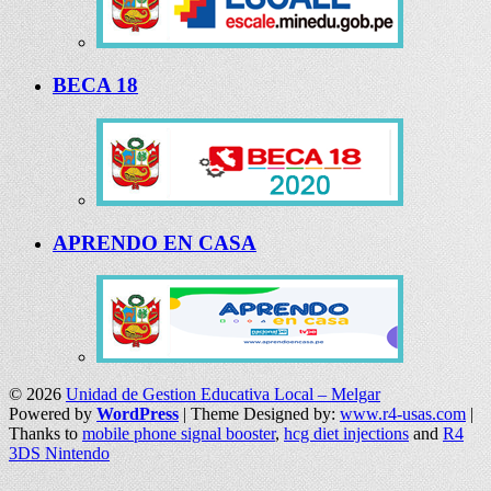
BECA 18
APRENDO EN CASA
© 2026
Unidad de Gestion Educativa Local – Melgar
Powered by
WordPress
| Theme Designed by:
www.r4-usas.com
|
Thanks to
mobile phone signal booster
,
hcg diet injections
and
R4
3DS Nintendo