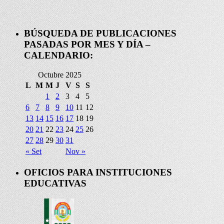
BÚSQUEDA DE PUBLICACIONES
PASADAS POR MES Y DÍA –
CALENDARIO:
Octubre 2025
L
M
M
J
V
S
S
1
2
3
4
5
6
7
8
9
10
11
12
13
14
15
16
17
18
19
20
21
22
23
24
25
26
27
28
29
30
31
« Set
Nov »
OFICIOS PARA INSTITUCIONES
EDUCATIVAS