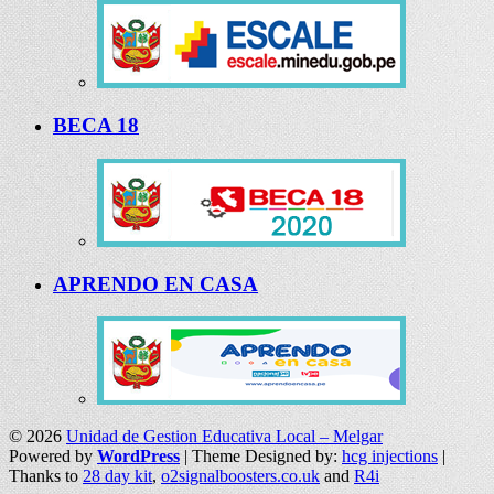
BECA 18
APRENDO EN CASA
© 2026
Unidad de Gestion Educativa Local – Melgar
Powered by
WordPress
| Theme Designed by:
hcg injections
|
Thanks to
28 day kit
,
o2signalboosters.co.uk
and
R4i