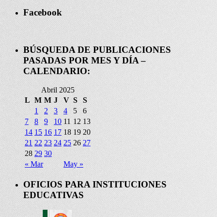
Facebook
BÚSQUEDA DE PUBLICACIONES
PASADAS POR MES Y DÍA –
CALENDARIO:
Abril 2025
L
M
M
J
V
S
S
1
2
3
4
5
6
7
8
9
10
11
12
13
14
15
16
17
18
19
20
21
22
23
24
25
26
27
28
29
30
« Mar
May »
OFICIOS PARA INSTITUCIONES
EDUCATIVAS