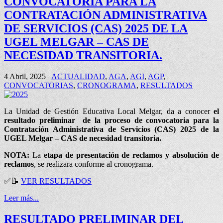
CONVOCATORIA PARA LA
CONTRATACIÓN ADMINISTRATIVA
DE SERVICIOS (CAS) 2025 DE LA
UGEL MELGAR – CAS DE
NECESIDAD TRANSITORIA.
4 Abril, 2025
ACTUALIDAD
,
AGA
,
AGI
,
AGP
,
CONVOCATORIAS
,
CRONOGRAMA
,
RESULTADOS
La Unidad de Gestión Educativa Local Melgar, da a conocer
el
resultado preliminar de la
proceso de convocatoria para la
Contratación Administrativa de Servicios (CAS) 2025 de la
UGEL Melgar – CAS de necesidad transitoria.
NOTA:
La
etapa de presentación de reclamos y absolución de
reclamos
, se realizara conforme al cronograma.
✅📝
VER RESULTADOS
Leer más...
RESULTADO PRELIMINAR DEL