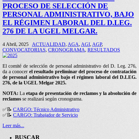
PROCESO DE SELECCIÓN DE
PERSONAL ADMINISTRATIVO, BAJO
EL RÉGIMEN LABORAL DEL D.LEG.
276 DE LA UGEL MELGAR.
4 Abril, 2025
ACTUALIDAD
,
AGA
,
AGI
,
AGP
,
CONVOCATORIAS
,
CRONOGRAMA
,
RESULTADOS
El comité de selección de personal administrativo del D. Leg. 276,
da a conocer
el
resultado preliminar del
proceso de contratación
de personal administrativo bajo el régimen laboral del D.LEG.
276, de la UGEL Melgar 2025.
NOTA:
La
etapa de presentación de reclamos y la absolución de
reclamos
se realizará según cronograma.
✅📝
CARGO: Técnico Administrativo
✅📝
CARGO: Trabajador de Servicio
Leer más...
BUSCAR