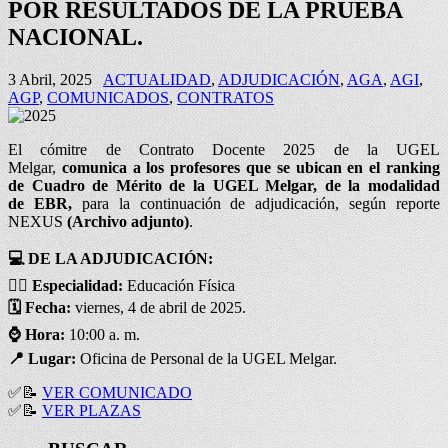
POR RESULTADOS DE LA PRUEBA
NACIONAL.
3 Abril, 2025
ACTUALIDAD
,
ADJUDICACIÓN
,
AGA
,
AGI
,
AGP
,
COMUNICADOS
,
CONTRATOS
El cómitre de Contrato Docente 2025 de la UGEL
Melgar,
comunica a los profesores que se ubican en el ranking
de Cuadro de Mérito de la UGEL Melgar, de la modalidad
de
EBR,
para la continuación de adjudicación, según reporte
NEXUS
(Archivo adjunto)
.
💻 DE LA ADJUDICACIÓN:
✍🏻
Especialidad:
Educación Física
🗓️ Fecha:
viernes, 4 de abril de 2025.
⌚
Hora:
10:00 a. m.
📍 Lugar:
Oficina de Personal de la UGEL Melgar.
✅
📝
VER COMUNICADO
✅
📝
VER PLAZAS