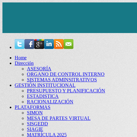
Home
Dirección
ASESORÍA
ORGANO DE CONTROL INTERNO
SISTEMAS ADMINSITRATIVOS
GESTIÓN INSTITUCIONAL
PRESUPUESTO Y PLANIFICACIÓN
ESTADISTICA
RACIONALIZACIÓN
PLATAFORMAS
SIMON
MESA DE PARTES VIRTUAL
SISGEDD
SIAGIE
MATRÍCULA 2025