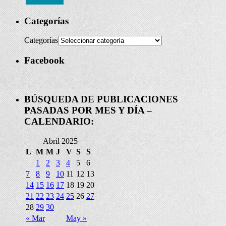
Categorías
Categorías
Facebook
BÚSQUEDA DE PUBLICACIONES
PASADAS POR MES Y DÍA –
CALENDARIO:
Abril 2025
L
M
M
J
V
S
S
1
2
3
4
5
6
7
8
9
10
11
12
13
14
15
16
17
18
19
20
21
22
23
24
25
26
27
28
29
30
« Mar
May »