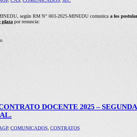
AGP
,
CAS
,
COMUNICADOS
,
JEC
 del MINEDU, según RM N° 003-2025-MINEDU comunica
a los postula
 plaza
por renuncia:
lo
CONTRATO DOCENTE 2025 – SEGUNDA
AL.
AGP
,
COMUNICADOS
,
CONTRATOS