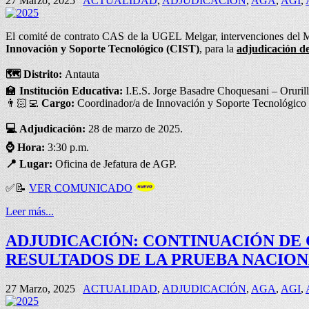
27 Marzo, 2025
ACTUALIDAD
,
ADJUDICACIÓN
,
AGA
,
AGI
,
El comité de contrato CAS de la UGEL Melgar, intervenciones
Innovación y Soporte Tecnológico (CIST)
, para la
adjudicación de
🗺️
Distrito:
Antauta
🏫
Institución Educativa:
I.E.S. Jorge Basadre Choquesani – Oruril
👨🏻‍💻
Cargo:
Coordinador/a de Innovación y Soporte Tecnológico
💻
Adjudicación:
28 de marzo de 2025.
⌚
Hora:
3:30 p.m.
📍
Lugar:
Oficina de Jefatura de AGP.
✅
📝
VER COMUNICADO
Leer más...
ADJUDICACIÓN: CONTINUACIÓN DE 
RESULTADOS DE LA PRUEBA NACION
27 Marzo, 2025
ACTUALIDAD
,
ADJUDICACIÓN
,
AGA
,
AGI
,