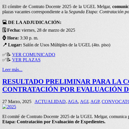
El cómitre de Contrato Docente 2025 de la UGEL Melgar,
comunic
plazas vacantes correspondiente a la
Segunda Etapa: Contratación po
💻
DE LA ADJUDICACIÓN:
🗓️
Fecha:
viernes, 28 de marzo de 2025
⌚
Hora:
3:30 p. m.
📍
Lugar:
Salón de Usos Múltiples de la UGEL (4to. piso)
✅
📝
VER COMUNICADO
✅
📝
VER PLAZAS
Leer más...
RESULTADO PRELIMINAR PARA LA C
CONTRATACIÓN POR EVALUACIÓN 
27 Marzo, 2025
ACTUALIDAD
,
AGA
,
AGI
,
AGP
,
CONVOCAT
El comité de Contrato Docente 2025 de la UGEL Melgar, comunica 
Etapa: Contratación por Evaluación de Expedientes.