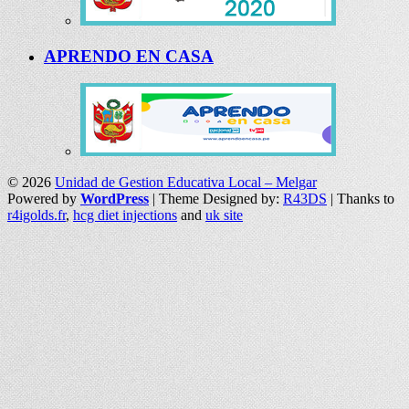
APRENDO EN CASA
© 2026
Unidad de Gestion Educativa Local – Melgar
Powered by
WordPress
| Theme Designed by:
R43DS
| Thanks to
r4igolds.fr
,
hcg diet injections
and
uk site