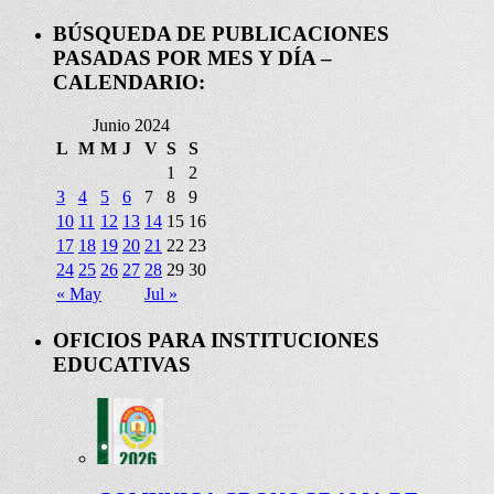
BÚSQUEDA DE PUBLICACIONES
PASADAS POR MES Y DÍA –
CALENDARIO:
Junio 2024
L
M
M
J
V
S
S
1
2
3
4
5
6
7
8
9
10
11
12
13
14
15
16
17
18
19
20
21
22
23
24
25
26
27
28
29
30
« May
Jul »
OFICIOS PARA INSTITUCIONES
EDUCATIVAS