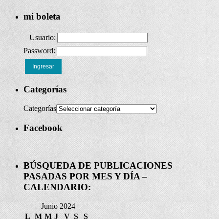
mi boleta
Usuario:
Password:
Ingresar
Categorías
Categorías
Facebook
BÚSQUEDA DE PUBLICACIONES
PASADAS POR MES Y DÍA –
CALENDARIO:
Junio 2024
L
M
M
J
V
S
S