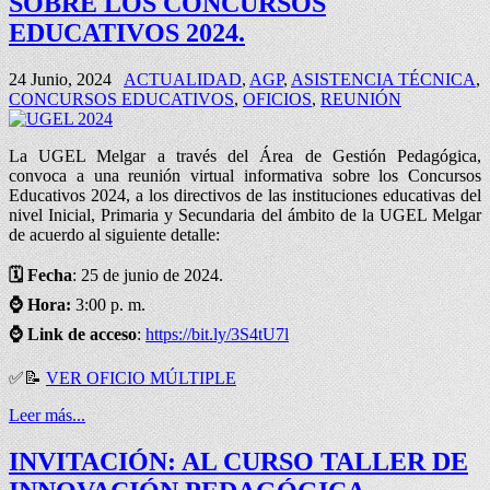
SOBRE LOS CONCURSOS
EDUCATIVOS 2024.
24 Junio, 2024
ACTUALIDAD
,
AGP
,
ASISTENCIA TÉCNICA
,
CONCURSOS EDUCATIVOS
,
OFICIOS
,
REUNIÓN
La UGEL Melgar a través del Área de Gestión Pedagógica,
convoca a una reunión virtual informativa sobre los Concursos
Educativos 2024, a los directivos de las instituciones educativas del
nivel Inicial, Primaria y Secundaria del ámbito de la UGEL Melgar
de acuerdo al siguiente detalle:
🗓️ Fecha
: 25 de junio de 2024.
⌚ Hora:
3:00 p. m.
⌚
Link de acceso
:
https://bit.ly/3S4tU7l
✅📝
VER OFICIO MÚLTIPLE
Leer más...
INVITACIÓN: AL CURSO TALLER DE