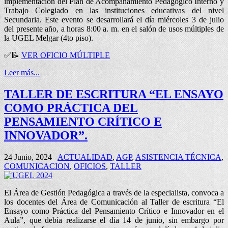
implementación del Plan de Acompañamiento Pedagógico Interno y
Trabajo Colegiado en las instituciones educativas del nivel
Secundaria. Este evento se desarrollará el día miércoles 3 de julio
del presente año, a horas 8:00 a. m. en el salón de usos múltiples de
la UGEL Melgar (4to piso).
✅📝
VER OFICIO MÚLTIPLE
Leer más...
TALLER DE ESCRITURA “EL ENSAYO
COMO PRÁCTICA DEL
PENSAMIENTO CRÍTICO E
INNOVADOR”.
24 Junio, 2024
ACTUALIDAD
,
AGP
,
ASISTENCIA TÉCNICA
,
COMUNICACION
,
OFICIOS
,
TALLER
El Área de Gestión Pedagógica a través de la especialista, convoca a
los docentes del Área de Comunicación al Taller de escritura “El
Ensayo como Práctica del Pensamiento Crítico e Innovador en el
Aula”, que debía realizarse el día 14 de junio, sin embargo por