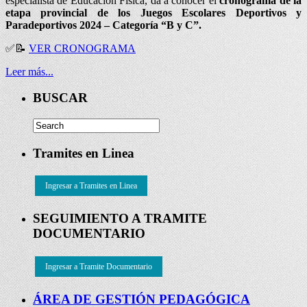
especialista de Educación Física, da a conocer el
cronograma de la
etapa provincial de los Juegos Escolares Deportivos y
Paradeportivos 2024 – Categoría “B y C”.
✅📝
VER CRONOGRAMA
Leer más...
BUSCAR
Tramites en Linea
Ingresar a Tramites en Linea
SEGUIMIENTO A TRAMITE
DOCUMENTARIO
Ingresar a Tramite Documentario
ÁREA DE GESTIÓN PEDAGÓGICA