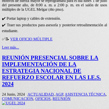
motivos de fuerza mayor se reprogramará para el día lunes 1 de julio
del presente año, de 8:00 a. m. a 2:00 p. m. en el salón de usos
múltiples de la UGEL Melgar (4to piso).
✔️ Portar laptop y cables de extensión.
✔️ Traer sus productos para asesoría y posterior retroalimentación al
estudiante.
✅📝
VER OFICIO MÚLTIPLE
Leer más...
REUNIÓN PRESENCIAL SOBRE LA
IMPLEMENTACIÓN DE LA
ESTRATEGIA NACIONAL DE
REFUERZO ESCOLAR EN LAS I.E.S.
2024
24 Junio, 2024
ACTUALIDAD
,
AGP
,
ASISTENCIA TÉCNICA
,
COMUNICACION
,
OFICIOS
,
REUNIÓN