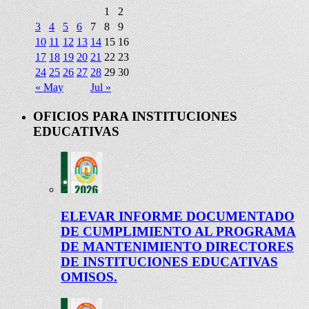
1
2
3
4
5
6
7
8
9
10
11
12
13
14
15
16
17
18
19
20
21
22
23
24
25
26
27
28
29
30
« May
Jul »
OFICIOS PARA INSTITUCIONES
EDUCATIVAS
ELEVAR INFORME DOCUMENTADO
DE CUMPLIMIENTO AL PROGRAMA
DE MANTENIMIENTO DIRECTORES
DE INSTITUCIONES EDUCATIVAS
OMISOS.