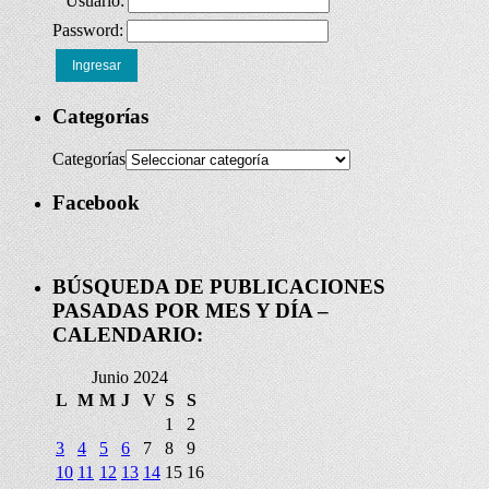
Usuario:
Password:
Ingresar
Categorías
Categorías
Facebook
BÚSQUEDA DE PUBLICACIONES
PASADAS POR MES Y DÍA –
CALENDARIO:
Junio 2024
L
M
M
J
V
S
S
1
2
3
4
5
6
7
8
9
10
11
12
13
14
15
16