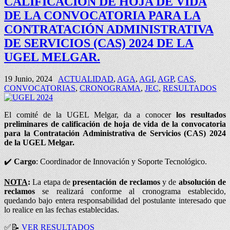
CALIFICACIÓN DE HOJA DE VIDA
DE LA CONVOCATORIA PARA LA
CONTRATACIÓN ADMINISTRATIVA
DE SERVICIOS (CAS) 2024 DE LA
UGEL MELGAR.
19 Junio, 2024
ACTUALIDAD
,
AGA
,
AGI
,
AGP
,
CAS
,
CONVOCATORIAS
,
CRONOGRAMA
,
JEC
,
RESULTADOS
El comité de la UGEL Melgar, da a conocer
los resultados
preliminares de calificación de hoja de vida de la convocatoria
para la Contratación Administrativa de Servicios (CAS) 2024
de la UGEL Melgar.
✔️
Cargo
: Coordinador de Innovación y Soporte Tecnológico.
NOTA
:
La etapa de
presentación de reclamos
y de
absolución de
reclamos
se realizará conforme al cronograma establecido,
quedando bajo entera responsabilidad del postulante interesado que
lo realice en las fechas establecidas.
✅
📝
VER RESULTADOS