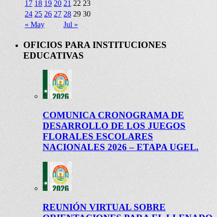
17
18
19
20
21
22
23
24
25
26
27
28
29
30
« May
Jul »
OFICIOS PARA INSTITUCIONES
EDUCATIVAS
COMUNICA CRONOGRAMA DE
DESARROLLO DE LOS JUEGOS
FLORALES ESCOLARES
NACIONALES 2026 – ETAPA UGEL.
REUNIÓN VIRTUAL SOBRE