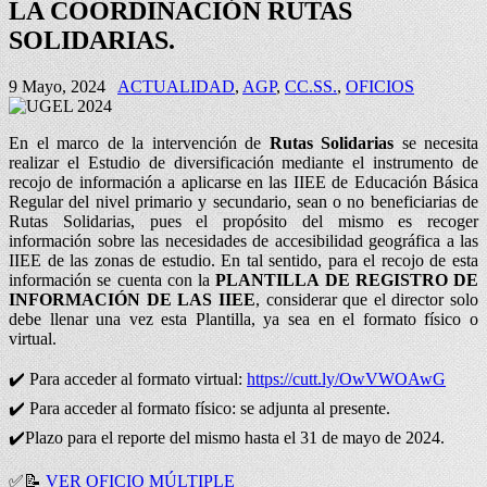
LA COORDINACIÓN RUTAS
SOLIDARIAS.
9 Mayo, 2024
ACTUALIDAD
,
AGP
,
CC.SS.
,
OFICIOS
En el marco de la intervención de
Rutas Solidarias
se necesita
realizar el Estudio de diversificación mediante el instrumento de
recojo de información a aplicarse en las IIEE de Educación Básica
Regular del nivel primario y secundario, sean o no beneficiarias de
Rutas Solidarias, pues el propósito del mismo es recoger
información sobre las necesidades de accesibilidad geográfica a las
IIEE de las zonas de estudio. En tal sentido, para el recojo de esta
información se cuenta con la
PLANTILLA DE REGISTRO DE
INFORMACIÓN DE LAS IIEE
, considerar que el director solo
debe llenar una vez esta Plantilla, ya sea en el formato físico o
virtual.
✔️ Para acceder al formato virtual:
https://cutt.ly/OwVWOAwG
✔️ Para acceder al formato físico: se adjunta al presente.
✔️Plazo para el reporte del mismo hasta el 31 de mayo de 2024.
✅
📝
VER OFICIO MÚLTIPLE