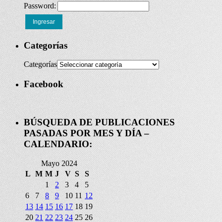
Password:
Ingresar
Categorías
Categorías
Facebook
BÚSQUEDA DE PUBLICACIONES
PASADAS POR MES Y DÍA –
CALENDARIO:
Mayo 2024
L
M
M
J
V
S
S
1
2
3
4
5
6
7
8
9
10
11
12
13
14
15
16
17
18
19
20
21
22
23
24
25
26