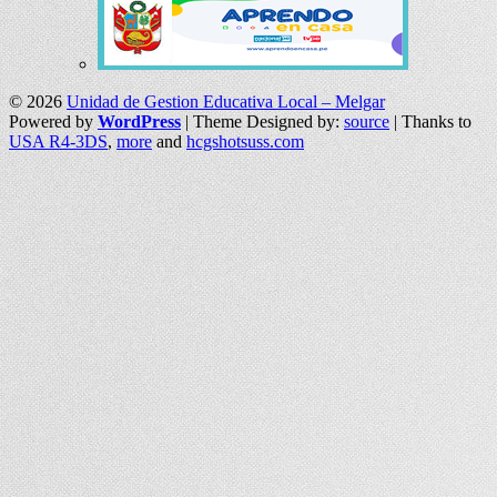
© 2026
Unidad de Gestion Educativa Local – Melgar
Powered by
WordPress
| Theme Designed by:
source
| Thanks to
USA R4-3DS
,
more
and
hcgshotsuss.com