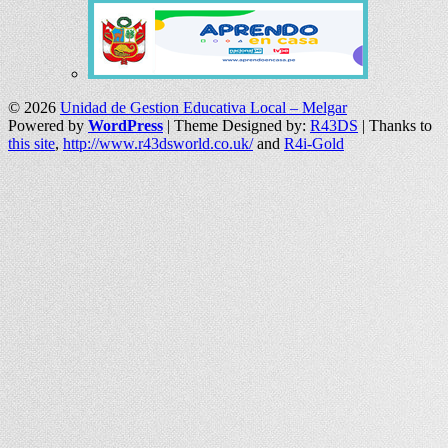
© 2026
Unidad de Gestion Educativa Local – Melgar
Powered by
WordPress
| Theme Designed by:
R43DS
| Thanks to
this site
,
http://www.r43dsworld.co.uk/
and
R4i-Gold