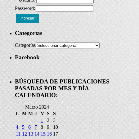
Password:
Ingresar
Categorías
Categorías
Facebook
BÚSQUEDA DE PUBLICACIONES
PASADAS POR MES Y DÍA –
CALENDARIO:
Marzo 2024
L
M
M
J
V
S
S
1
2
3
4
5
6
7
8
9
10
11
12
13
14
15
16
17