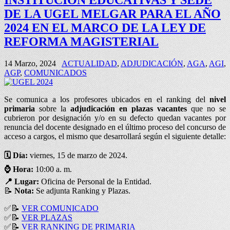
INSTITUCION EDUCATIVAS Y SEDE
DE LA UGEL MELGAR PARA EL AÑO
2024 EN EL MARCO DE LA LEY DE
REFORMA MAGISTERIAL
14 Marzo, 2024
ACTUALIDAD
,
ADJUDICACIÓN
,
AGA
,
AGI
,
AGP
,
COMUNICADOS
Se comunica a los profesores ubicados en el ranking del
nivel
primaria
sobre la
adjudicación en plazas vacantes
que no se
cubrieron por designación y/o en su defecto quedan vacantes por
renuncia del docente designado en el último proceso del concurso de
acceso a cargos, el mismo que desarrollará según el siguiente detalle:
🗓️ Día:
viernes, 15 de marzo de 2024.
⌚
Hora:
10:00 a. m.
📍
Lugar:
Oficina de Personal de la Entidad.
📝
Nota:
Se adjunta Ranking y Plazas.
✅📝
VER COMUNICADO
✅📝
VER PLAZAS
✅📝
VER RANKING DE PRIMARIA