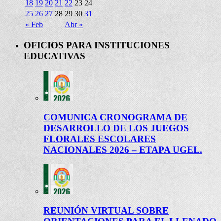
18
19
20
21
22
23
24
25
26
27
28
29
30
31
« Feb
Abr »
OFICIOS PARA INSTITUCIONES
EDUCATIVAS
COMUNICA CRONOGRAMA DE
DESARROLLO DE LOS JUEGOS
FLORALES ESCOLARES
NACIONALES 2026 – ETAPA UGEL.
REUNIÓN VIRTUAL SOBRE