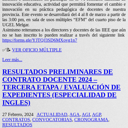
innovación educativa, actividad que permitirá fomentar el cambio e
innovación en su práctica pedagógica de docentes de nuestra
provincia. Este evento se desarrollará del 4 al 8 de marzo a partir de
las 3:00 pm, en sala de usos múltiples “EFM” del cuarto piso de la
UGEL Melgar.
Asimismo reiteramos a los directores y docentes de las IIEE que aún
no se han inscrito lo pueden realizar a través del siguiente link
https://forms.gle/YJTQJ3SD6MXovg1n7
✅📝
VER OFICIO MÚLTIPLE
Leer más...
RESULTADOS PRELIMINARES DE
CONTRATO DOCENTE 2024 –
TERCERA ETAPA / EVALUACIÓN DE
EXPEDIENTES (ESPECIALIDAD DE
INGLES)
27 Febrero, 2024
ACTUALIDAD
,
AGA
,
AGI
,
AGP
,
CONTRATOS
,
CONVOCATORIAS
,
CRONOGRAMA
,
RESULTADOS