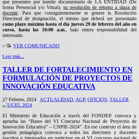
que presenten por tramite documentario de LA ENTIDAD (De
forma Presencial y/o Vitual),
su resolución de retorno a plaza de
docente
. Para que consiguientemente se genere la Resolución
Directoral de designación, el mismo que deberá ser presentado
como plazo máximo hasta el día jueves 29 de febrero del año en
curso, hasta las 10:00 a.m
., bajo entera responsabilidad del
interesado.
✅📝
VER COMUNICADO
Leer más...
TALLER DE FORTALECIMIENTO EN
FORMULACIÓN DE PROYECTOS DE
INNOVACIÓN EDUCATIVA
27 Febrero, 2024
ACTUALIDAD
,
AGP
,
OFICIOS
,
TALLER
El Ministerio de Educación a través del FONDEP. convoca y
aprueba las “Bases del VI Concurso Nacional de Proyectos de
Innovación Educativa” – CNPIE-2024”. En ese contexto el área de
gestión pedagógica convoca a todos los directores y docentes
inscritos e interesados en participar en el VI concurso nacional de