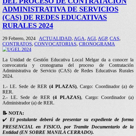
DEL PROCESO DE CONTRATACIÓN
ADMINISTRATIVA DE SERVICIOS
(CAS) DE REDES EDUCATIVAS
RURALES 2024
29 Febrero, 2024
ACTUALIDAD
,
AGA
,
AGI
,
AGP
,
CAS
,
CONTRATOS
,
CONVOCATORIAS
,
CRONOGRAMA
La Unidad de Gestión Educativa Local Melgar da a conocer la
convocatoria y cronograma del proceso de Contratación
Administrativa de Servicio (CAS) de Redes Educativas Rurales
2024.
1.- I.E. Sede de RER
(4 PLAZAS)
, Cargo: Coordinador (a) de
RER.
2.- I.E. Sede de RER
(4 PLAZAS)
, Cargo: Coordinador (a)
Administrador (a) de RER.
📝 NOTA:
✔️
El postulante deberá de presentar su expediente de forma
PRESENCIAL en FISICO, por Tramite Documentario de la
Entidad (EN SOBRE MANILA CERRADO).