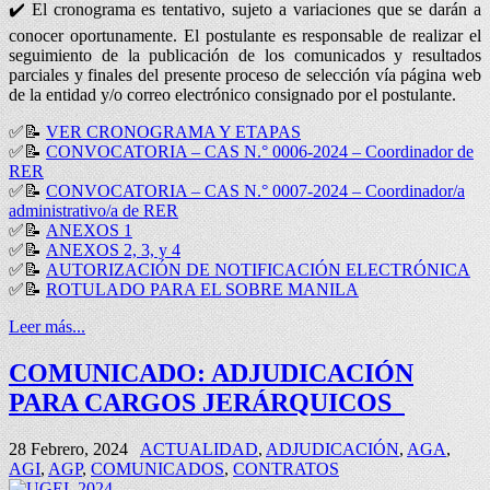
✔️ El cronograma es tentativo, sujeto a variaciones que se darán a
conocer oportunamente. El postulante es responsable de realizar el
seguimiento de la publicación de los comunicados y resultados
parciales y finales del presente proceso de selección vía página web
de la entidad y/o correo electrónico consignado por el postulante.
✅📝
VER CRONOGRAMA Y ETAPAS
✅📝
CONVOCATORIA – CAS N.° 0006-2024 – Coordinador de
RER
✅📝
CONVOCATORIA – CAS N.° 0007-2024 – Coordinador/a
administrativo/a de RER
✅📝
ANEXOS 1
✅📝
ANEXOS 2, 3, y 4
✅📝
AUTORIZACIÓN DE NOTIFICACIÓN ELECTRÓNICA
✅📝
ROTULADO PARA EL SOBRE MANILA
Leer más...
COMUNICADO: ADJUDICACIÓN
PARA CARGOS JERÁRQUICOS
28 Febrero, 2024
ACTUALIDAD
,
ADJUDICACIÓN
,
AGA
,
AGI
,
AGP
,
COMUNICADOS
,
CONTRATOS