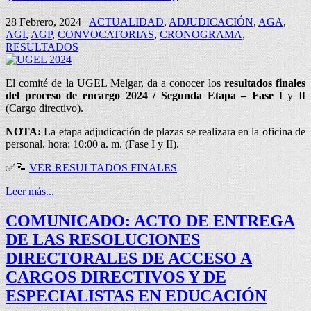
28 Febrero, 2024
ACTUALIDAD
,
ADJUDICACIÓN
,
AGA
,
AGI
,
AGP
,
CONVOCATORIAS
,
CRONOGRAMA
,
RESULTADOS
El comité de la UGEL Melgar, da a conocer los
resultados
finales
del proceso de encargo 2024 / Segunda Etapa – Fase
I y II
(Cargo directivo).
NOTA:
La etapa adjudicación de plazas se realizara en la oficina de
personal, hora: 10:00 a. m. (Fase I y II).
✅📝
VER RESULTADOS FINALES
Leer más...
COMUNICADO: ACTO DE ENTREGA
DE LAS RESOLUCIONES
DIRECTORALES DE ACCESO A
CARGOS DIRECTIVOS Y DE
ESPECIALISTAS EN EDUCACIÓN