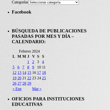
Categorías
Facebook
BÚSQUEDA DE PUBLICACIONES
PASADAS POR MES Y DÍA –
CALENDARIO:
Febrero 2024
L
M
M
J
V
S
S
1
2
3
4
5
6
7
8
9
10
11
12
13
14
15
16
17
18
19
20
21
22
23
24
25
26
27
28
29
« Ene
Mar »
OFICIOS PARA INSTITUCIONES
EDUCATIVAS