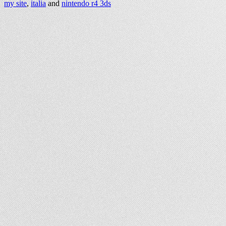
my site
,
italia
and
nintendo r4 3ds