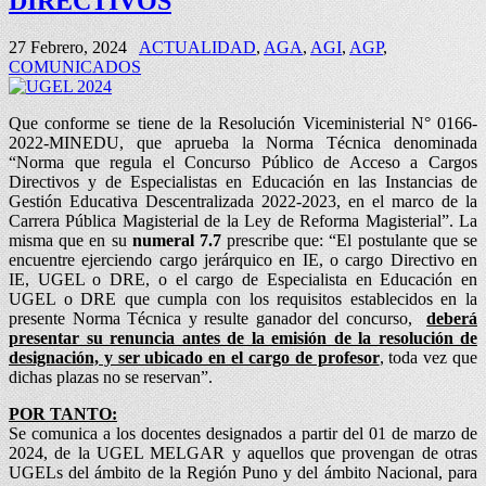
DIRECTIVOS
27 Febrero, 2024
ACTUALIDAD
,
AGA
,
AGI
,
AGP
,
COMUNICADOS
Que conforme se tiene de la Resolución Viceministerial N° 0166-
2022-MINEDU, que aprueba la Norma Técnica denominada
“Norma que regula el Concurso Público de Acceso a Cargos
Directivos y de Especialistas en Educación en las Instancias de
Gestión Educativa Descentralizada 2022-2023, en el marco de la
Carrera Pública Magisterial de la Ley de Reforma Magisterial”. La
misma que en su
numeral 7.7
prescribe que: “El postulante que se
encuentre ejerciendo cargo jerárquico en IE, o cargo Directivo en
IE, UGEL o DRE, o el cargo de Especialista en Educación en
UGEL o DRE que cumpla con los requisitos establecidos en la
presente Norma Técnica y resulte ganador del concurso,
deberá
presentar su renuncia antes de la emisión de la resolución de
designación, y ser ubicado en el cargo de profesor
, toda vez que
dichas plazas no se reservan”.
POR TANTO:
Se comunica a los docentes designados a partir del 01 de marzo de
2024, de la UGEL MELGAR y aquellos que provengan de otras
UGELs del ámbito de la Región Puno y del ámbito Nacional, para