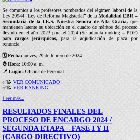
Se comunica a los profesores nombrados del régimen laboral de la
Ley 29944 “Ley de Reforma Magisterial” de la
Modalidad EBR –
Secundaria de la I.E.S. Nuestra Señora de Alta Gracia,
que
mantienen latente su ubicación en el cuadro de méritos del proceso
llevado en el año 2023 para el 2024 (Se adjunta ranking – PDF)
para
cargos jerárquicos
, para la adjudicación de plaza por
renuncia.
🗓️ Fecha:
jueves, 29 de febrero de 2024
⌚
Hora:
10:00 a. m.
📍
Lugar:
Oficina de Personal
✅📝
VER COMUNICADO
✅📝
VER RANKING
Leer más...
RESULTADOS FINALES DEL
PROCESO DE ENCARGO 2024 /
SEGUNDA ETAPA – FASE I Y II
(CARGO DIRECTIVO)