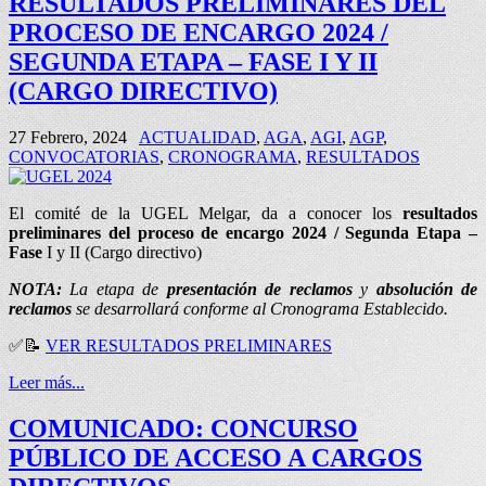
RESULTADOS PRELIMINARES DEL
PROCESO DE ENCARGO 2024 /
SEGUNDA ETAPA – FASE I Y II
(CARGO DIRECTIVO)
27 Febrero, 2024
ACTUALIDAD
,
AGA
,
AGI
,
AGP
,
CONVOCATORIAS
,
CRONOGRAMA
,
RESULTADOS
El comité de la UGEL Melgar, da a conocer los
resultados
preliminares del proceso de encargo 2024 / Segunda Etapa –
Fase
I y II (Cargo directivo)
NOTA:
La etapa de
presentación de reclamos
y
absolución de
reclamos
se desarrollará conforme al Cronograma Establecido.
✅📝
VER RESULTADOS PRELIMINARES
Leer más...
COMUNICADO: CONCURSO
PÚBLICO DE ACCESO A CARGOS