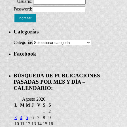
Usuario:
Password:
Ingresar
Categorías
Categorías
Facebook
BÚSQUEDA DE PUBLICACIONES
PASADAS POR MES Y DÍA –
CALENDARIO:
Agosto 2026
L
M
M
J
V
S
S
1
2
3
4
5
6
7
8
9
10
11
12
13
14
15
16