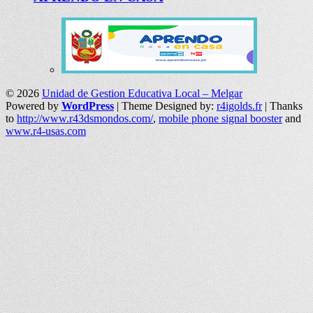
© 2026
Unidad de Gestion Educativa Local – Melgar
Powered by
WordPress
| Theme Designed by:
r4igolds.fr
| Thanks
to
http://www.r43dsmondos.com/
,
mobile phone signal booster
and
www.r4-usas.com