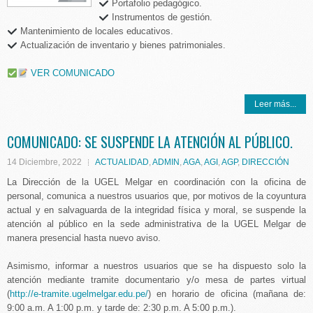
Portafolio pedagógico.
Instrumentos de gestión.
Mantenimiento de locales educativos.
Actualización de inventario y bienes patrimoniales.
VER COMUNICADO
Leer más...
COMUNICADO: SE SUSPENDE LA ATENCIÓN AL PÚBLICO.
14 Diciembre, 2022
ACTUALIDAD
,
ADMIN
,
AGA
,
AGI
,
AGP
,
DIRECCIÓN
La Dirección de la UGEL Melgar en coordinación con la oficina de
personal, comunica a nuestros usuarios que, por motivos de la coyuntura
actual y en salvaguarda de la integridad física y moral, se suspende la
atención al público en la sede administrativa de la UGEL Melgar de
manera presencial hasta nuevo aviso.
Asimismo, informar a nuestros usuarios que se ha dispuesto solo la
atención mediante tramite documentario y/o mesa de partes virtual
(
http://e-tramite.ugelmelgar.edu.pe/
) en horario de oficina (mañana de:
9:00 a.m. A 1:00 p.m. y tarde de: 2:30 p.m. A 5:00 p.m.).