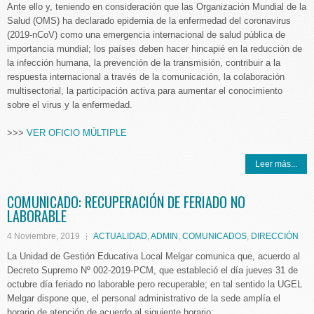
Ante ello y, teniendo en consideración que las Organización Mundial de la
Salud (OMS) ha declarado epidemia de la enfermedad del coronavirus
(2019-nCoV) como una emergencia internacional de salud pública de
importancia mundial; los países deben hacer hincapié en la reducción de
la infección humana, la prevención de la transmisión, contribuir a la
respuesta internacional a través de la comunicación, la colaboración
multisectorial, la participación activa para aumentar el conocimiento
sobre el virus y la enfermedad.
>>>
VER OFICIO MÚLTIPLE
Leer más...
COMUNICADO: RECUPERACIÓN DE FERIADO NO
LABORABLE
4 Noviembre, 2019
ACTUALIDAD
,
ADMIN
,
COMUNICADOS
,
DIRECCIÓN
La Unidad de Gestión Educativa Local Melgar comunica que, acuerdo al
Decreto Supremo Nº 002-2019-PCM, que estableció el día jueves 31 de
octubre día feriado no laborable pero recuperable; en tal sentido la UGEL
Melgar dispone que, el personal administrativo de la sede amplía el
horario de atención de acuerdo al siguiente horario: