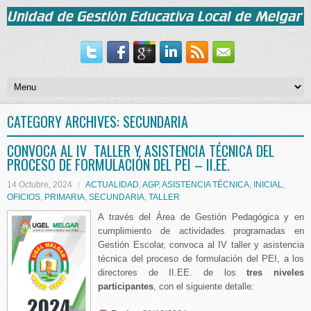
CATEGORY ARCHIVES:
SECUNDARIA
CONVOCA AL IV TALLER Y ASISTENCIA TÉCNICA DEL
PROCESO DE FORMULACIÓN DEL PEI – II.EE.
14 Octubre, 2024
ACTUALIDAD
,
AGP
,
ASISTENCIA TÉCNICA
,
INICIAL
,
OFICIOS
,
PRIMARIA
,
SECUNDARIA
,
TALLER
A través del Área de Gestión Pedagógica y en
cumplimiento de actividades programadas en
Gestión Escolar, convoca al IV taller y asistencia
técnica del proceso de formulación del PEI, a los
directores de II.EE. de los
tres niveles
participantes
, con el siguiente detalle: