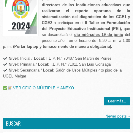
directores de las instituciones educativas que
realizaron el reporte oportuno de la
sistematización del diagnóstico de los CGE1 y
CGE2
a participar en el
II Taller en Formulación
del Proyecto Educativo Institucional (PEI),
que
se desarrollará el
día miércoles 19 de junio
del
presente año, en el horario de 8:30 a. m. a 1:00
p. m. (
Portar laptop
y tomacorriente de manera obligatoria).
Nivel
: Inicial /
Local
: I.E.P. N.° 70487 San Martin de Porres
Nivel
: Primaria /
Local
: I.E.P. N.° 71011 San Luis Gonzaga
Nivel
: Secundaria /
Local
: Salón de Usos Múltiples 4to piso de la
UGEL Melgar
VER OFICIO MÚLTIPLE Y ANEXO
Leer más...
Newer posts
»
BUSCAR