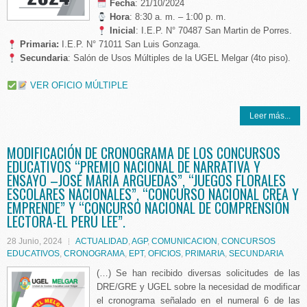
️ Fecha
: 21/10/2024
Hora
: 8:30 a. m. – 1:00 p. m.
Inicial
: I.E.P. N° 70487 San Martin de Porres.
Primaria:
I.E.P. N° 71011 San Luis Gonzaga.
Secundaria
: Salón de Usos Múltiples de la UGEL Melgar (4to piso).
VER OFICIO MÚLTIPLE
Leer más...
MODIFICACIÓN DE CRONOGRAMA DE LOS CONCURSOS
EDUCATIVOS “PREMIO NACIONAL DE NARRATIVA Y
ENSAYO –JOSÉ MARÍA ARGUEDAS”, “JUEGOS FLORALES
ESCOLARES NACIONALES”, “CONCURSO NACIONAL CREA Y
EMPRENDE” Y “CONCURSO NACIONAL DE COMPRENSIÓN
LECTORA-EL PERÚ LEE”.
28 Junio, 2024
ACTUALIDAD
,
AGP
,
COMUNICACION
,
CONCURSOS
EDUCATIVOS
,
CRONOGRAMA
,
EPT
,
OFICIOS
,
PRIMARIA
,
SECUNDARIA
(…) Se han recibido diversas solicitudes de las
DRE/GRE y UGEL sobre la necesidad de modificar
el cronograma señalado en el numeral 6 de las