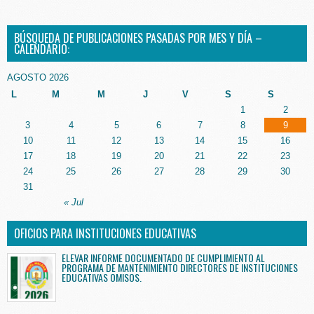
BÚSQUEDA DE PUBLICACIONES PASADAS POR MES Y DÍA –
CALENDARIO:
AGOSTO 2026
L
M
M
J
V
S
S
1
2
3
4
5
6
7
8
9
10
11
12
13
14
15
16
17
18
19
20
21
22
23
24
25
26
27
28
29
30
31
« Jul
OFICIOS PARA INSTITUCIONES EDUCATIVAS
ELEVAR INFORME DOCUMENTADO DE CUMPLIMIENTO AL
PROGRAMA DE MANTENIMIENTO DIRECTORES DE INSTITUCIONES
EDUCATIVAS OMISOS.