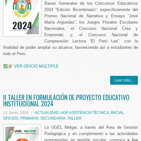
Bases Generales de los Concursos Educativos
2024 “Edición Bicentenario”; específicamente del
Premio Nacional de Narrativa y Ensayo “José
María Arguedas”, los Juegos Florales Escolares
Nacionales, el Concurso Nacional Crea y
Emprende; y, el Concurso Nacional de
Comprensión Lectora “El Perú Lee”, con la
finalidad de poder ampliar su alcance, favoreciendo así a estudiantes de
todo el Perú.
VER OFICIO MÚLTIPLE
Leer más...
II TALLER EN FORMULACIÓN DE PROYECTO EDUCATIVO
INSTITUCIONAL 2024
12 Junio, 2024
ACTUALIDAD
,
AGP
,
ASISTENCIA TÉCNICA
,
INICIAL
,
OFICIOS
,
PRIMARIA
,
SECUNDARIA
,
TALLER
La UGEL Melgar, a través del Área de Gestión
Pedagógica y en cumplimiento a las actividades
programadas en gestión escolar, convoca
a los