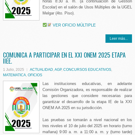
horas 8:30 a. m. (a continuación de Gestión
Escolar) en el salón de Usos Múltiples de la UGEL
Melgar (4to. Piso).
VER OFICIO MÚLTIPLE
Leer más...
COMUNICA A PARTICIPAR EN EL XXI ONEM 2025 ETAPA
IIEE.
1 Julio, 2025
ACTUALIDAD
,
AGP
,
CONCURSOS EDUCATIVOS
,
MATEMATICA
,
OFICIOS
Las instituciones educativas, en adelante
Comisión Organizadora, es responsable de realizar
las gestiones que considere necesarias para
garantizar el desarrollo de la etapa IE de la XXI
ONEM AA 2025 en su jurisdicción.
Las pruebas se tomarán a nivel nacional en los
tres niveles el 10 de julio del 2025 en horario (turno
mañana) 9:00 a. m. a 11:00 a. m. y (turno tarde)