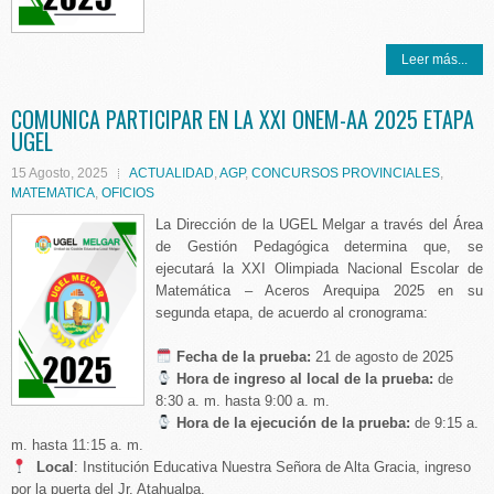
Leer más...
COMUNICA PARTICIPAR EN LA XXI ONEM-AA 2025 ETAPA
UGEL
15 Agosto, 2025
ACTUALIDAD
,
AGP
,
CONCURSOS PROVINCIALES
,
MATEMATICA
,
OFICIOS
La Dirección de la UGEL Melgar a través del Área
de Gestión Pedagógica determina que, se
ejecutará la XXI Olimpiada Nacional Escolar de
Matemática – Aceros Arequipa 2025 en su
segunda etapa, de acuerdo al cronograma:
️ Fecha de la prueba:
21 de agosto de 2025
Hora de ingreso al local de la prueba:
de
8:30 a. m. hasta 9:00 a. m.
Hora de la ejecución de la prueba:
de 9:15 a.
m. hasta 11:15 a. m.
Local
: Institución Educativa Nuestra Señora de Alta Gracia, ingreso
por la puerta del Jr. Atahualpa.