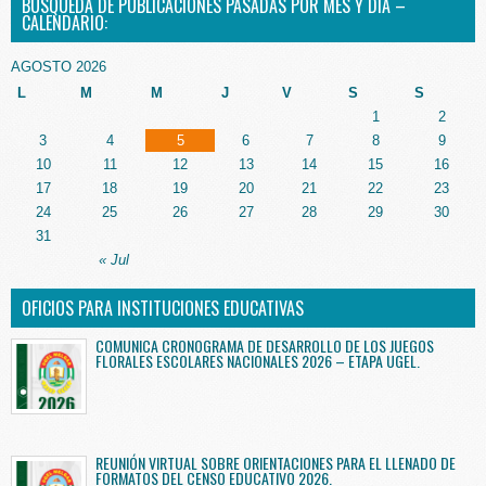
BÚSQUEDA DE PUBLICACIONES PASADAS POR MES Y DÍA –
CALENDARIO:
AGOSTO 2026
L
M
M
J
V
S
S
1
2
3
4
5
6
7
8
9
10
11
12
13
14
15
16
17
18
19
20
21
22
23
24
25
26
27
28
29
30
31
« Jul
OFICIOS PARA INSTITUCIONES EDUCATIVAS
COMUNICA CRONOGRAMA DE DESARROLLO DE LOS JUEGOS
FLORALES ESCOLARES NACIONALES 2026 – ETAPA UGEL.
REUNIÓN VIRTUAL SOBRE ORIENTACIONES PARA EL LLENADO DE
FORMATOS DEL CENSO EDUCATIVO 2026.