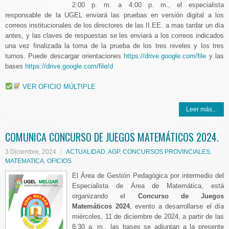
2:00 p. m. a 4:00 p. m., el especialista
responsable de la UGEL enviará las pruebas en versión digital a los
correos institucionales de los directores de las II.EE. a mas tardar un día
antes, y las claves de respuestas se les enviará a los correos indicados
una vez finalizada la toma de la prueba de los tres niveles y los tres
turnos. Puede descargar orientaciones
https://drive.google.com/file
y las
bases
https://drive.google.com/file/d
VER OFICIO MÚLTIPLE
Leer más...
COMUNICA CONCURSO DE JUEGOS MATEMÁTICOS 2024.
3 Diciembre, 2024
ACTUALIDAD
,
AGP
,
CONCURSOS PROVINCIALES
,
MATEMATICA
,
OFICIOS
El Área de Gestión Pedagógica por intermedio del
Especialista de Área de Matemática, está
organizando el
Concurso de Juegos
Matemáticos
2024
, evento a desarrollarse el día
miércoles, 11 de diciembre de 2024, a partir de las
8:30 a. m., las bases se adjuntan a la presente