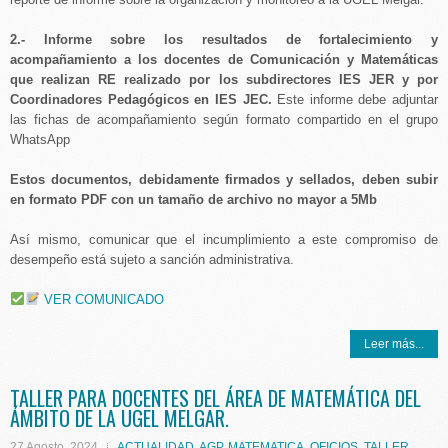
2.- Informe sobre los resultados de fortalecimiento y
acompañamiento a los docentes de Comunicación y Matemáticas
que realizan RE realizado por los subdirectores IES JER y por
Coordinadores Pedagógicos en IES JEC.
Este informe debe adjuntar
las fichas de acompañamiento según formato compartido en el grupo
WhatsApp
Estos documentos, debidamente firmados y sellados, deben subir
en formato PDF con un tamaño de archivo no mayor a 5Mb
Así mismo, comunicar que el incumplimiento a este compromiso de
desempeño está sujeto a sanción administrativa.
VER COMUNICADO
Leer más...
TALLER PARA DOCENTES DEL ÁREA DE MATEMÁTICA DEL
ÁMBITO DE LA UGEL MELGAR.
27 Agosto, 2024
ACTUALIDAD
,
AGP
,
MATEMATICA
,
OFICIOS
,
TALLER