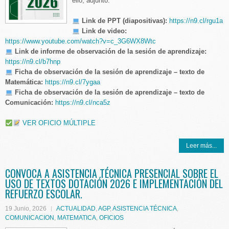
ello, adjunto:
Link de PPT (diapositivas):
https://n9.cl/rgu1a
Link de video:
https://www.youtube.com/watch?v=c_3G6WX8Wtc
Link de informe de observación de la sesión de aprendizaje:
https://n9.cl/b7hnp
Ficha de observación de la sesión de aprendizaje – texto de
Matemática:
https://n9.cl/7ygaa
Ficha de observación de la sesión de aprendizaje – texto de
Comunicación:
https://n9.cl/nca5z
VER OFICIO MÚLTIPLE
Leer más...
CONVOCA A ASISTENCIA TÉCNICA PRESENCIAL SOBRE EL
USO DE TEXTOS DOTACIÓN 2026 E IMPLEMENTACIÓN DEL
REFUERZO ESCOLAR.
19 Junio, 2026
ACTUALIDAD
,
AGP
,
ASISTENCIA TÉCNICA
,
COMUNICACION
,
MATEMATICA
,
OFICIOS