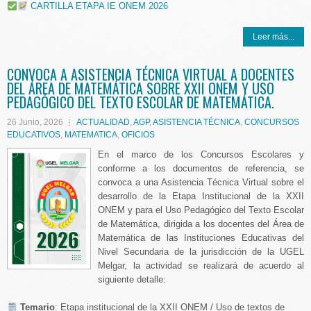
CARTILLA ETAPA IE ONEM 2026
Leer más...
CONVOCA A ASISTENCIA TÉCNICA VIRTUAL A DOCENTES
DEL ÁREA DE MATEMÁTICA SOBRE XXII ONEM Y USO
PEDAGÓGICO DEL TEXTO ESCOLAR DE MATEMÁTICA.
26 Junio, 2026
ACTUALIDAD
,
AGP
,
ASISTENCIA TÉCNICA
,
CONCURSOS
EDUCATIVOS
,
MATEMATICA
,
OFICIOS
En el marco de los Concursos Escolares y
conforme a los documentos de referencia, se
convoca a una Asistencia Técnica Virtual sobre el
desarrollo de la Etapa Institucional de la XXII
ONEM y para el Uso Pedagógico del Texto Escolar
de Matemática, dirigida a los docentes del Área de
Matemática de las Instituciones Educativas del
Nivel Secundaria de la jurisdicción de la UGEL
Melgar, la actividad se realizará de acuerdo al
siguiente detalle:
️ Temario
: Etapa institucional de la XXII ONEM / Uso de textos de