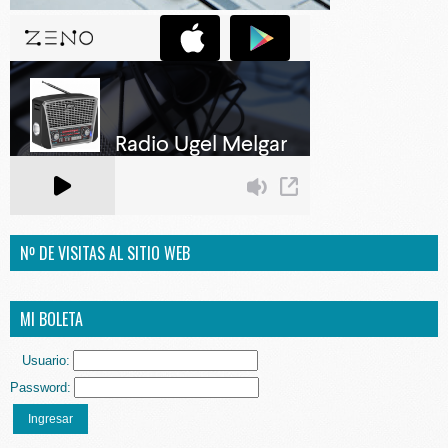
Nº DE VISITAS AL SITIO WEB
MI BOLETA
Usuario:
Password:
Ingresar