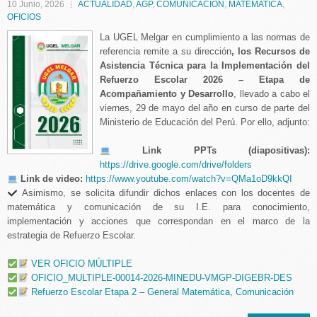
10 Junio, 2026
ACTUALIDAD
,
AGP
,
COMUNICACION
,
MATEMATICA
,
OFICIOS
La UGEL Melgar en cumplimiento a las normas de
referencia remite a su dirección
, los Recursos de
Asistencia Técnica para la Implementación del
Refuerzo Escolar 2026 – Etapa de
Acompañamiento y Desarrollo
, llevado a cabo el
viernes, 29 de mayo del año en curso de parte del
Ministerio de Educación del Perú. Por ello, adjunto:
Link PPTs (diapositivas):
https://drive.google.com/drive/folders
Link de video:
https://www.youtube.com/watch?v=QMa1oD9kkQI
Asimismo, se solicita difundir dichos enlaces con los docentes de
matemática y comunicación de su I.E. para conocimiento,
implementación y acciones que correspondan en el marco de la
estrategia de Refuerzo Escolar.
VER OFICIO MÚLTIPLE
OFICIO_MULTIPLE-00014-2026-MINEDU-VMGP-DIGEBR-DES
Refuerzo Escolar Etapa 2 – General Matemática, Comunicación