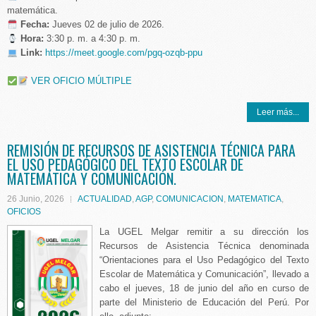
matemática.
️
Fecha:
Jueves 02 de julio de 2026.
Hora:
3:30 p. m. a 4:30 p. m.
Link:
https://meet.google.com/pgq-ozqb-ppu
VER OFICIO MÚLTIPLE
Leer más...
REMISIÓN DE RECURSOS DE ASISTENCIA TÉCNICA PARA
EL USO PEDAGÓGICO DEL TEXTO ESCOLAR DE
MATEMÁTICA Y COMUNICACIÓN.
26 Junio, 2026
ACTUALIDAD
,
AGP
,
COMUNICACION
,
MATEMATICA
,
OFICIOS
La UGEL Melgar remitir a su dirección los
Recursos de Asistencia Técnica denominada
“Orientaciones para el Uso Pedagógico del Texto
Escolar de Matemática y Comunicación”, llevado a
cabo el jueves, 18 de junio del año en curso de
parte del Ministerio de Educación del Perú. Por