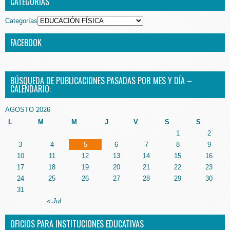
CATEGORÍAS
Categorías
FACEBOOK
BÚSQUEDA DE PUBLICACIONES PASADAS POR MES Y DÍA –
CALENDARIO:
AGOSTO 2026
L
M
M
J
V
S
S
1
2
3
4
5
6
7
8
9
10
11
12
13
14
15
16
17
18
19
20
21
22
23
24
25
26
27
28
29
30
31
« Jul
OFICIOS PARA INSTITUCIONES EDUCATIVAS