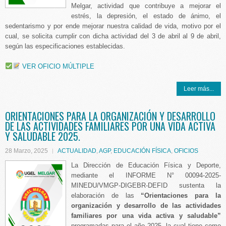
Melgar, actividad que contribuye a mejorar el
estrés, la depresión, el estado de ánimo, el
sedentarismo y por ende mejorar nuestra calidad de vida, motivo por el
cual, se solicita cumplir con dicha actividad del 3 de abril al 9 de abril,
según las especificaciones establecidas.
VER OFICIO MÚLTIPLE
Leer más...
ORIENTACIONES PARA LA ORGANIZACIÓN Y DESARROLLO
DE LAS ACTIVIDADES FAMILIARES POR UNA VIDA ACTIVA
Y SALUDABLE 2025.
28 Marzo, 2025
ACTUALIDAD
,
AGP
,
EDUCACIÓN FÍSICA
,
OFICIOS
La Dirección de Educación Física y Deporte,
mediante el INFORME N° 00094-2025-
MINEDU/VMGP-DIGEBR-DEFID sustenta la
elaboración de las
“Orientaciones para la
organización y desarrollo de las actividades
familiares por una vida activa y saludable”
programadas para el año 2025, la cual tiene como