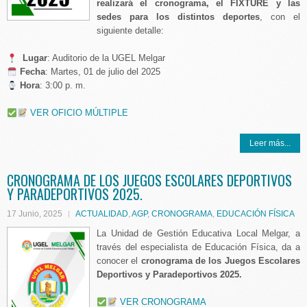
realizará el cronograma, el FIXTURE y las
sedes para los distintos deportes
, con el
siguiente detalle:
Lugar
: Auditorio de la UGEL Melgar
️
Fecha
: Martes, 01 de julio del 2025
Hora
: 3:00 p. m.
VER OFICIO MÚLTIPLE
Leer más...
CRONOGRAMA DE LOS JUEGOS ESCOLARES DEPORTIVOS
Y PARADEPORTIVOS 2025.
17 Junio, 2025
ACTUALIDAD
,
AGP
,
CRONOGRAMA
,
EDUCACIÓN FÍSICA
La Unidad de Gestión Educativa Local Melgar, a
través del especialista de Educación Física, da a
conocer el
cronograma de los Juegos Escolares
Deportivos y Paradeportivos 2025.
VER CRONOGRAMA