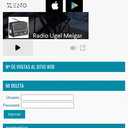
Nº DE VISITAS AL SITIO WEB
MI BOLETA
Usuario:
Password:
Ingresar