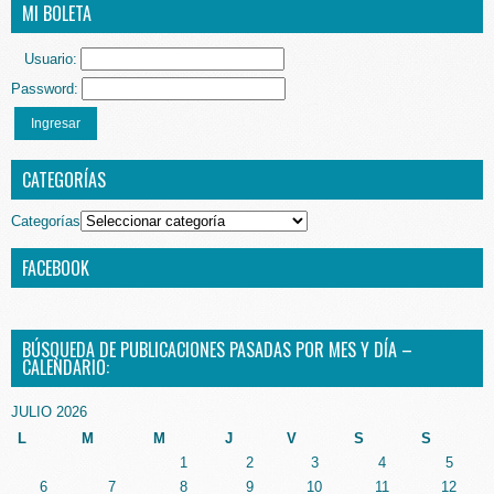
MI BOLETA
Usuario:
Password:
Ingresar
CATEGORÍAS
Categorías
FACEBOOK
BÚSQUEDA DE PUBLICACIONES PASADAS POR MES Y DÍA –
CALENDARIO:
JULIO 2026
L
M
M
J
V
S
S
1
2
3
4
5
6
7
8
9
10
11
12