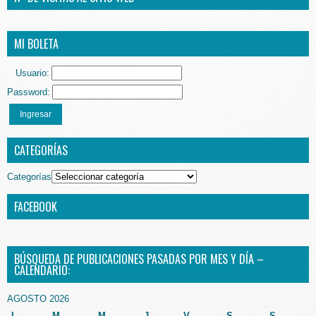
MI BOLETA
Usuario:
Password:
Ingresar
CATEGORÍAS
Categorías
FACEBOOK
BÚSQUEDA DE PUBLICACIONES PASADAS POR MES Y DÍA –
CALENDARIO:
AGOSTO 2026
L
M
M
J
V
S
S