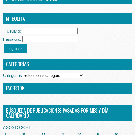
MI BOLETA
Usuario:
Password:
Ingresar
CATEGORÍAS
Categorías
FACEBOOK
BÚSQUEDA DE PUBLICACIONES PASADAS POR MES Y DÍA –
CALENDARIO:
AGOSTO 2026
L
M
M
J
V
S
S