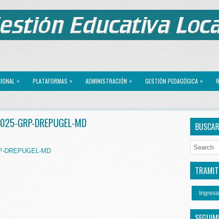
»
»
»
»
CIONAL
PLATAFORMAS
ADMINISTRACIÓN
GESTIÓN PEDAGÓGICA
R
 2025-GRP-DREPUGEL-MD
BUSCA
GRP-DREPUGEL-MD
TRAMITE
Ingresa
SEGUIM