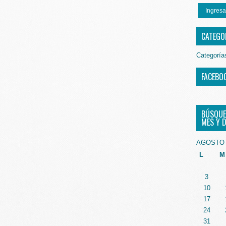
Ingresa
CATEGO
Categoría
FACEBO
BÚSQUE
MES Y D
AGOSTO 
L
M
3
10
17
24
31