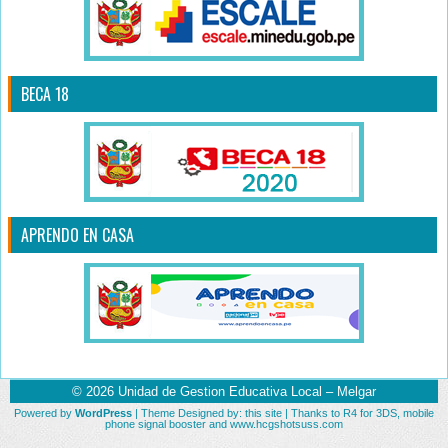
BECA 18
APRENDO EN CASA
© 2026
Unidad de Gestion Educativa Local – Melgar
Powered by
WordPress
| Theme Designed by:
this site
| Thanks to
R4 for 3DS
,
mobile
phone signal booster
and
www.hcgshotsuss.com