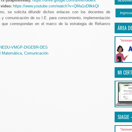
Ts (diapositivas):
https://drive.google.com/drive/folders
 video:
https://www.youtube.com/watch?v=QMa1oD9kkQI
mo, se solicita difundir dichos enlaces con los docentes de
Ingresa
 y comunicación de su I.E. para conocimiento, implementación
 que correspondan en el marco de la estrategia de Refuerzo
ÁREA D
MINEDU-VMGP-DIGEBR-DES
al Matemática, Comunicación
MI CERT
SIAGIE 