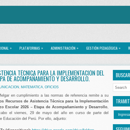
»
»
»
»
CIONAL
PLATAFORMAS
ADMINISTRACIÓN
GESTIÓN PEDAGÓGICA
R
STENCIA TÉCNICA PARA LA IMPLEMENTACIÓN DEL
BUSCA
APA DE ACOMPAÑAMIENTO Y DESARROLLO.
UNICACION
,
MATEMATICA
,
OFICIOS
lgar en cumplimiento a las normas de referencia remite a su
TRAMITE
los Recursos de Asistencia Técnica para la Implementación
rzo Escolar 2026 – Etapa de Acompañamiento y Desarrollo
,
cabo el viernes, 29 de mayo del año en curso de parte del
Ingresa
de Educación del Perú. Por ello, adjunto:
SEGUIM