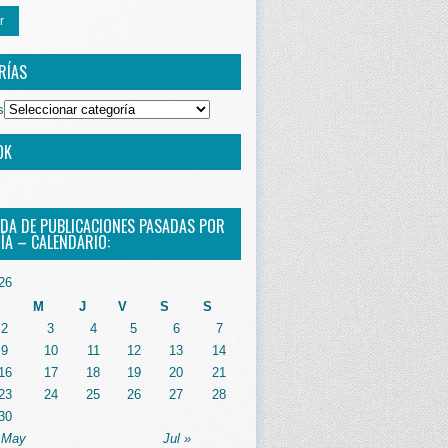
r
RÍAS
s
OK
DA DE PUBLICACIONES PASADAS POR
ÍA – CALENDARIO:
26
M
J
V
S
S
2
3
4
5
6
7
9
10
11
12
13
14
16
17
18
19
20
21
23
24
25
26
27
28
30
 May
Jul »