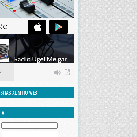
ISITAS AL SITIO WEB
TA
:
: