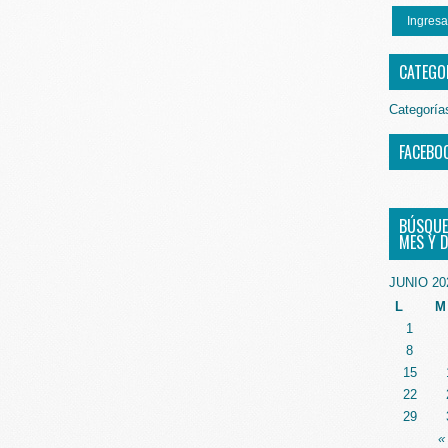
Ingresa
CATEGO
Categoría
FACEBO
BÚSQUE
MES Y D
JUNIO 20
L
M
1
8
15
22
29
«