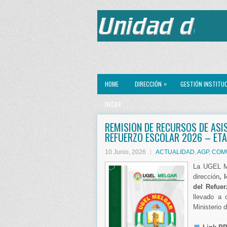
»
HOME
DIRECCIÓN
GESTIÓN INSTITU
BECAS
REMISIÓN DE RECURSOS DE ASI
REFUERZO ESCOLAR 2026 – ET
10 Junio, 2026
ACTUALIDAD
,
AGP
,
COM
La UGEL Me
dirección
, 
del Refue
llevado a 
Ministerio 