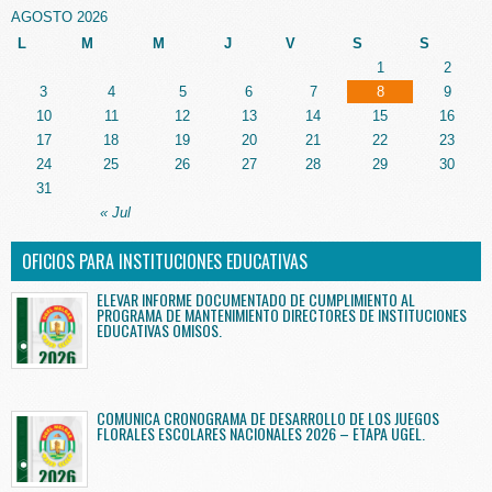
AGOSTO 2026
L
M
M
J
V
S
S
1
2
3
4
5
6
7
8
9
10
11
12
13
14
15
16
17
18
19
20
21
22
23
24
25
26
27
28
29
30
31
« Jul
OFICIOS PARA INSTITUCIONES EDUCATIVAS
ELEVAR INFORME DOCUMENTADO DE CUMPLIMIENTO AL
PROGRAMA DE MANTENIMIENTO DIRECTORES DE INSTITUCIONES
EDUCATIVAS OMISOS.
COMUNICA CRONOGRAMA DE DESARROLLO DE LOS JUEGOS
FLORALES ESCOLARES NACIONALES 2026 – ETAPA UGEL.