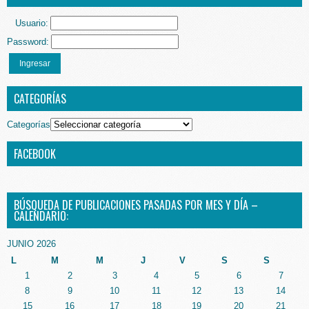
Usuario:
Password:
Ingresar
CATEGORÍAS
Categorías
FACEBOOK
BÚSQUEDA DE PUBLICACIONES PASADAS POR MES Y DÍA –
CALENDARIO:
JUNIO 2026
L
M
M
J
V
S
S
1
2
3
4
5
6
7
8
9
10
11
12
13
14
15
16
17
18
19
20
21