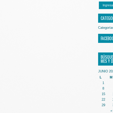
Ingresa
CATEGO
Categoría
FACEBO
BÚSQUE
MES Y D
JUNIO 20
L
M
1
8
15
22
29
«