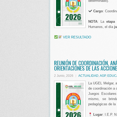
determinado).
️ Cargo
: Coordin
NOTA
: La
etapa 
Humanos, el día
j
VER RESULTADO
REUNIÓN DE COORDINACIÓN, AN
ORIENTACIONES DE LAS ACCIONE
2 Junio, 2026
ACTUALIDAD
,
AGP
,
EDUCA
La UGEL Melgar, a 
de coordinación a 
Juegos Escolares
mismo, se brinda
pedagógicas de la 
Lugar
: I.E.P. 