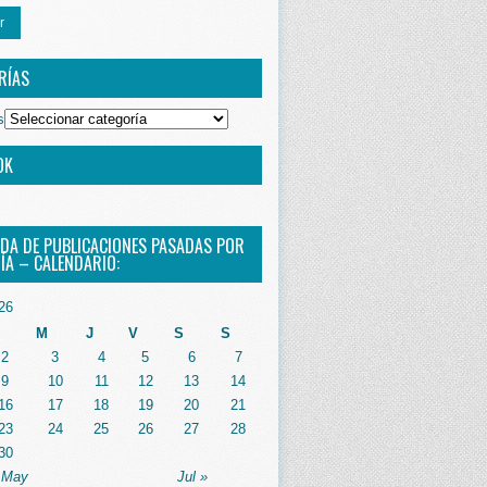
r
RÍAS
s
OK
DA DE PUBLICACIONES PASADAS POR
ÍA – CALENDARIO:
26
M
J
V
S
S
2
3
4
5
6
7
9
10
11
12
13
14
16
17
18
19
20
21
23
24
25
26
27
28
30
 May
Jul »