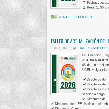
️
Fecha:
Jueves,
Hora
: 10:30 a.
VER OFICIO MÚLTIPLE
TALLER DE ACTUALIZACIÓN DEL
2 Junio, 2026
ACTUALIDAD
,
AGP
,
OFICI
La Dirección Re
ACTUALIZACIÓN
05 de junio del p
UGEL Melgar (4to. 
Directores de I
Directores de 
Directores y sub
sección a cargo.
Directores de II
Directores de II.EE. Iniciales del ámbit
Director de Cetpro