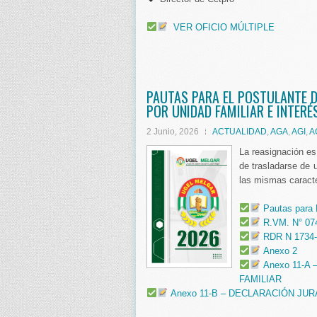
VER OFICIO MÚLTIPLE
PAUTAS PARA EL POSTULANTE D
POR UNIDAD FAMILIAR E INTERÉ
2 Junio, 2026
ACTUALIDAD
,
AGA
,
AGI
,
A
La reasignación es
de trasladarse de 
las mismas caract
Pautas para
R.VM. N° 07
RDR N 1734
Anexo 2
Anexo 11-A
FAMILIAR
Anexo 11-B – DECLARACIÓN JUR