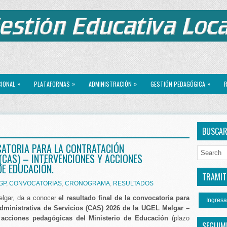
»
»
»
»
CIONAL
PLATAFORMAS
ADMINISTRACIÓN
GESTIÓN PEDAGÓGICA
R
BUSCA
CATORIA PARA LA CONTRATACIÓN
(CAS) – INTERVENCIONES Y ACCIONES
DE EDUCACIÓN.
TRAMITE
GP
,
CONVOCATORIAS
,
CRONOGRAMA
,
RESULTADOS
elgar, da a conocer
el resultado final de la convocatoria para
Ingresa
Administrativa de Servicios (CAS) 2026 de la UGEL Melgar –
 acciones pedagógicas del Ministerio de Educación
(plazo
SEGUIM