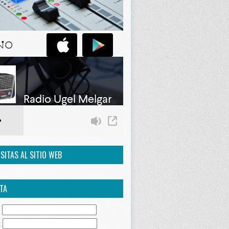
ISITAS AL SITIO WEB
TA
:
: