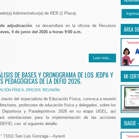
ador(a) Administrativo(a) de RER (1 Plaza).
Ingresa
de adjudicación
, se desarrollará en la oficina de Recursos
ÁREA D
ueves, 4 de junio del 2026 a horas 9:00 a.m.
Leer más...
ÁLISIS DE BASES Y CRONOGRAMA DE LOS JEDPA Y
MI CERT
S PEDAGÓGICAS DE LA DEFID 2026.
CIÓN FÍSICA
,
OFICIOS
,
REUNIÓN
través del especialista de Educación Física, convoca a reunión
directores, profesores de educación física y delegados, sobre los
 Deportivos y Paradeportivos 2026 en su etapa UGEL, así
rá orientaciones para la implementación de las acciones
SIAGIE 
DEFID, con el siguiente detalle:
N.° 71011 San Luis Gonzaga – Ayaviri