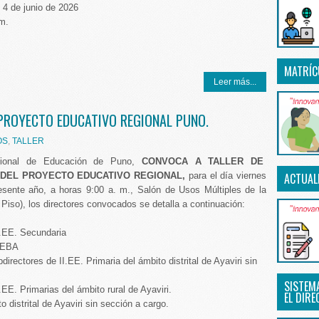
 4 de junio de 2026
 m.
MATRÍC
Leer más...
 PROYECTO EDUCATIVO REGIONAL PUNO.
OS
,
TALLER
gional de Educación de Puno,
CONVOCA A TALLER DE
 DEL PROYECTO EDUCATIVO REGIONAL,
para el día viernes
ACTUAL
resente año, a horas 9:00 a. m., Salón de Usos Múltiples de la
Piso), los directores convocados se detalla a continuación:
I.EE. Secundaria
CEBA
directores de II.EE. Primaria del ámbito distrital de Ayaviri sin
SISTEM
.EE. Primarias del ámbito rural de Ayaviri.
EL DIRE
o distrital de Ayaviri sin sección a cargo.