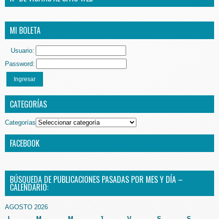
MI BOLETA
Usuario:
Password:
Ingresar
CATEGORÍAS
Categorías
FACEBOOK
BÚSQUEDA DE PUBLICACIONES PASADAS POR MES Y DÍA –
CALENDARIO:
AGOSTO 2026
L
M
M
J
V
S
S