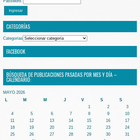
Password:
Ingresar
CATEGORÍAS
Categorías
FACEBOOK
BÚSQUEDA DE PUBLICACIONES PASADAS POR MES Y DÍA –
CALENDARIO:
MAYO 2026
L
M
M
J
V
S
S
1
2
3
4
5
6
7
8
9
10
11
12
13
14
15
16
17
18
19
20
21
22
23
24
25
26
27
28
29
30
31