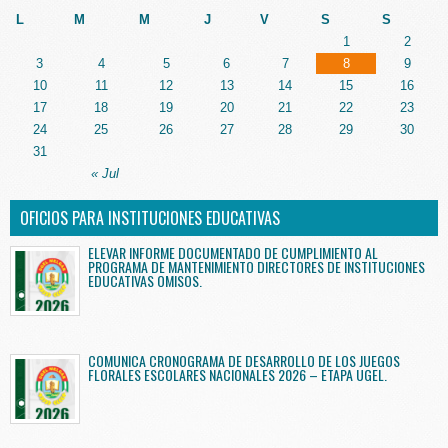
L
M
M
J
V
S
S
1
2
3
4
5
6
7
8
9
10
11
12
13
14
15
16
17
18
19
20
21
22
23
24
25
26
27
28
29
30
31
« Jul
OFICIOS PARA INSTITUCIONES EDUCATIVAS
ELEVAR INFORME DOCUMENTADO DE CUMPLIMIENTO AL
PROGRAMA DE MANTENIMIENTO DIRECTORES DE INSTITUCIONES
EDUCATIVAS OMISOS.
COMUNICA CRONOGRAMA DE DESARROLLO DE LOS JUEGOS
FLORALES ESCOLARES NACIONALES 2026 – ETAPA UGEL.