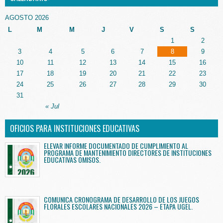
AGOSTO 2026
L
M
M
J
V
S
S
1
2
3
4
5
6
7
8
9
10
11
12
13
14
15
16
17
18
19
20
21
22
23
24
25
26
27
28
29
30
31
« Jul
OFICIOS PARA INSTITUCIONES EDUCATIVAS
ELEVAR INFORME DOCUMENTADO DE CUMPLIMIENTO AL
PROGRAMA DE MANTENIMIENTO DIRECTORES DE INSTITUCIONES
EDUCATIVAS OMISOS.
COMUNICA CRONOGRAMA DE DESARROLLO DE LOS JUEGOS
FLORALES ESCOLARES NACIONALES 2026 – ETAPA UGEL.