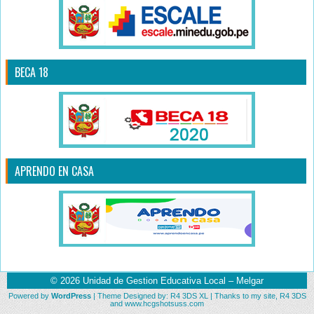
BECA 18
APRENDO EN CASA
© 2026
Unidad de Gestion Educativa Local – Melgar
Powered by
WordPress
| Theme Designed by:
R4 3DS XL
| Thanks to
my site
,
R4 3DS
and
www.hcgshotsuss.com