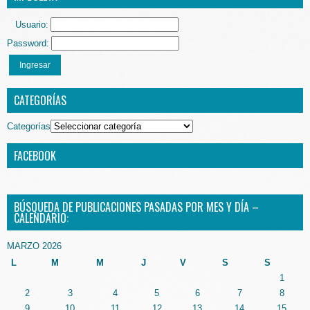
Usuario:
Password:
Ingresar
CATEGORÍAS
Categorías
FACEBOOK
BÚSQUEDA DE PUBLICACIONES PASADAS POR MES Y DÍA –
CALENDARIO:
MARZO 2026
L
M
M
J
V
S
S
1
2
3
4
5
6
7
8
9
10
11
12
13
14
15