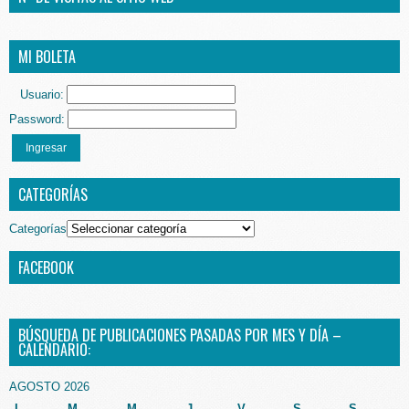
MI BOLETA
Usuario:
Password:
Ingresar
CATEGORÍAS
Categorías
FACEBOOK
BÚSQUEDA DE PUBLICACIONES PASADAS POR MES Y DÍA –
CALENDARIO:
AGOSTO 2026
L
M
M
J
V
S
S