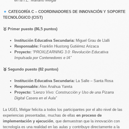
en la I.E. Mariano Melgar”
CATEGORÍA C – COORDINADORES DE INNOVACIÓN Y SOPORTE
TECNOLÓGICO (CIST)
🥇
Primer puesto (86,5 puntos)
Institución Educativa Secundaria:
Miguel Grau de Llalli
Responsable:
Franklin Hiustong Gutiérrez Arizaca
Proyecto:
“PROXLEARNING 3.0: Revolución Educativa
Impulsada por Contenedores e IA”
🥈
Segundo puesto (82 puntos)
Institución Educativa Secundaria:
La Salle – Santa Rosa
Responsable:
Alex Anahua Yareta
Proyecto:
“Lienzo Vivo: Construcción y Uso de una Pizarra
Digital Casera en el Aula”
La UGEL Melgar felicita a todos los participantes por el alto nivel de las
experiencias presentadas, muchas de ellas
en proceso de
implementación y ejecución
, que demuestran que la innovación con
tecnología es una realidad en las aulas y contribuye directamente a la