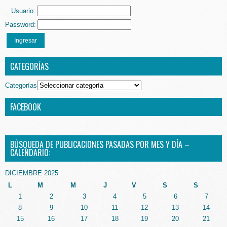
Usuario:
Password:
Ingresar
CATEGORÍAS
Categorías
FACEBOOK
BÚSQUEDA DE PUBLICACIONES PASADAS POR MES Y DÍA –
CALENDARIO:
DICIEMBRE 2025
L
M
M
J
V
S
S
1
2
3
4
5
6
7
8
9
10
11
12
13
14
15
16
17
18
19
20
21