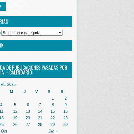
r
RÍAS
s
OK
DA DE PUBLICACIONES PASADAS POR
ÍA – CALENDARIO:
RE 2025
M
J
V
S
S
1
2
4
5
6
7
8
9
11
12
13
14
15
16
18
19
20
21
22
23
25
26
27
28
29
30
 Oct
Dic »