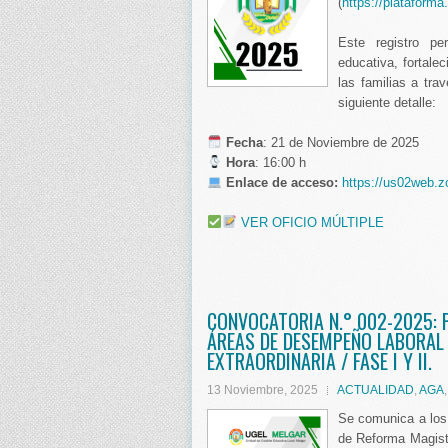
(
https://plataforma.
Este registro pe
educativa, fortale
las familias a tra
siguiente detalle:
️ Fecha
: 21 de Noviembre de 2025
Hora
: 16:00 h
Enlace de acceso:
https://us02web.z
VER OFICIO MÚLTIPLE
CONVOCATORIA N.° 002-2025: 
ÁREAS DE DESEMPEÑO LABORAL
EXTRAORDINARIA / FASE I Y II.
13 Noviembre, 2025
ACTUALIDAD
,
AGA
Se comunica a los
de Reforma Magiste