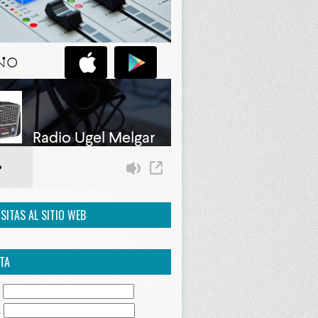
ISITAS AL SITIO WEB
TA
:
: