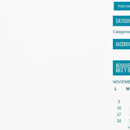
Ingresa
CATEGO
Categoría
FACEBO
BÚSQUE
MES Y D
NOVIEMB
L
M
3
10
17
24
«