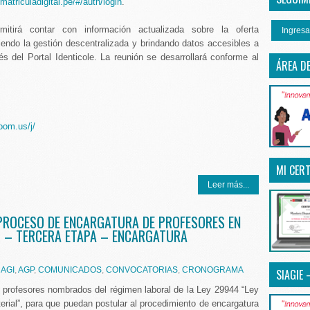
matriculadigital.pe/#/auth/login
.
rmitirá contar con información actualizada sobre la oferta
Ingresa
ciendo la gestión descentralizada y brindando datos accesibles a
vés del Portal Identicole. La reunión se desarrollará conforme al
ÁREA D
oom.us/j/
MI CERT
Leer más...
PROCESO DE ENCARGATURA DE PROFESORES EN
 – TERCERA ETAPA – ENCARGATURA
,
AGI
,
AGP
,
COMUNICADOS
,
CONVOCATORIAS
,
CRONOGRAMA
SIAGIE 
 profesores nombrados del régimen laboral de la Ley 29944 “Ley
rial”, para que puedan postular al procedimiento de encargatura