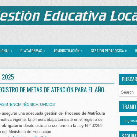
»
»
»
»
CIONAL
PLATAFORMAS
ADMINISTRACIÓN
GESTIÓN PEDAGÓGICA
R
, 2025
BUSCA
EGISTRO DE METAS DE ATENCIÓN PARA EL AÑO
ASISTENCIA TÉCNICA
,
OFICIOS
TRAMITE
e asegurar una adecuada gestión del
Proceso de Matrícula
mativa vigente, la primera etapa consiste en el registro de
Ingresa
,
obligatorio
desde este año conforme a la Ley N.º 32289,
 del Ministerio de Educación
SEGUIM