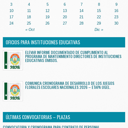
3
4
5
6
7
8
9
10
11
12
13
14
15
16
17
18
19
20
21
22
23
24
25
26
27
28
29
30
« Oct
Dic »
OFICIOS PARA INSTITUCIONES EDUCATIVAS
ELEVAR INFORME DOCUMENTADO DE CUMPLIMIENTO AL
PROGRAMA DE MANTENIMIENTO DIRECTORES DE INSTITUCIONES
EDUCATIVAS OMISOS.
COMUNICA CRONOGRAMA DE DESARROLLO DE LOS JUEGOS
FLORALES ESCOLARES NACIONALES 2026 – ETAPA UGEL.
ÚLTIMAS CONVOCATORIAS – PLAZAS
CONVOCATORIA Y CRONOGRAMA PARA CONTRATO DE PERSONAL