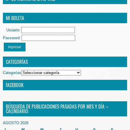
MI BOLETA
Usuario:
Password:
Ingresar
CATEGORÍAS
Categorías
FACEBOOK
BÚSQUEDA DE PUBLICACIONES PASADAS POR MES Y DÍA –
CALENDARIO:
AGOSTO 2026
L
M
M
J
V
S
S