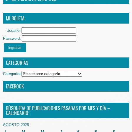
MI BOLETA
Usuario:
Password:
Ingresar
CATEGORÍAS
Categorías
FACEBOOK
BÚSQUEDA DE PUBLICACIONES PASADAS POR MES Y DÍA –
CALENDARIO:
AGOSTO 2026
L
M
M
J
V
S
S