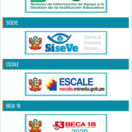
SISEVE
ESCALE
BECA 18