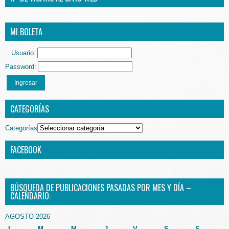
MI BOLETA
Usuario:
Password:
Ingresar
CATEGORÍAS
Categorías
FACEBOOK
BÚSQUEDA DE PUBLICACIONES PASADAS POR MES Y DÍA –
CALENDARIO:
AGOSTO 2026
L
M
M
J
V
S
S