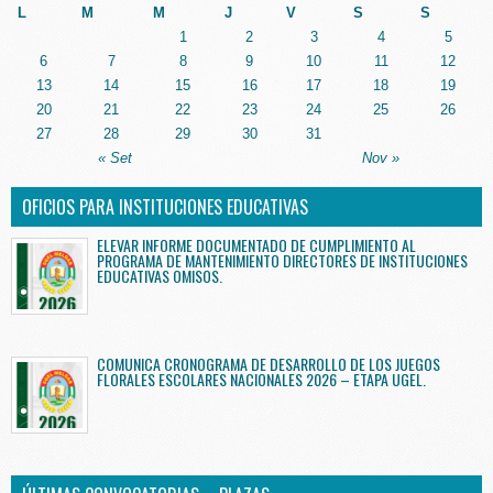
L
M
M
J
V
S
S
1
2
3
4
5
6
7
8
9
10
11
12
13
14
15
16
17
18
19
20
21
22
23
24
25
26
27
28
29
30
31
« Set
Nov »
OFICIOS PARA INSTITUCIONES EDUCATIVAS
ELEVAR INFORME DOCUMENTADO DE CUMPLIMIENTO AL
PROGRAMA DE MANTENIMIENTO DIRECTORES DE INSTITUCIONES
EDUCATIVAS OMISOS.
COMUNICA CRONOGRAMA DE DESARROLLO DE LOS JUEGOS
FLORALES ESCOLARES NACIONALES 2026 – ETAPA UGEL.