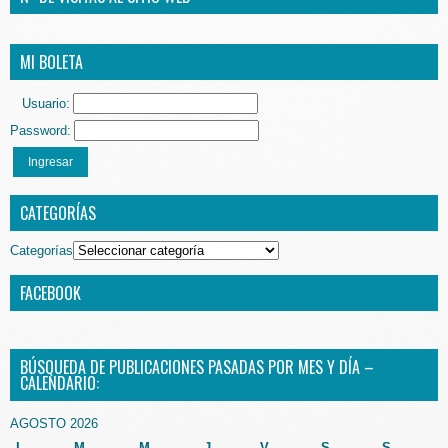
MI BOLETA
Usuario:
Password:
Ingresar
CATEGORÍAS
Categorías
FACEBOOK
BÚSQUEDA DE PUBLICACIONES PASADAS POR MES Y DÍA –
CALENDARIO:
AGOSTO 2026
L
M
M
J
V
S
S