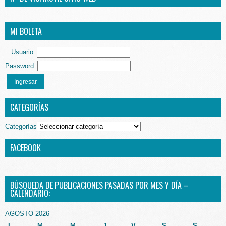
MI BOLETA
Usuario:
Password:
Ingresar
CATEGORÍAS
Categorías
FACEBOOK
BÚSQUEDA DE PUBLICACIONES PASADAS POR MES Y DÍA –
CALENDARIO:
AGOSTO 2026
L
M
M
J
V
S
S