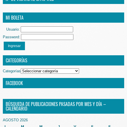
MI BOLETA
Usuario:
Password:
Ingresar
CATEGORÍAS
Categorías
FACEBOOK
BÚSQUEDA DE PUBLICACIONES PASADAS POR MES Y DÍA –
CALENDARIO:
AGOSTO 2026
L
M
M
J
V
S
S