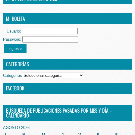
MI BOLETA
Usuario:
Password:
Ingresar
CATEGORÍAS
Categorías
FACEBOOK
BÚSQUEDA DE PUBLICACIONES PASADAS POR MES Y DÍA –
CALENDARIO:
AGOSTO 2026
L
M
M
J
V
S
S