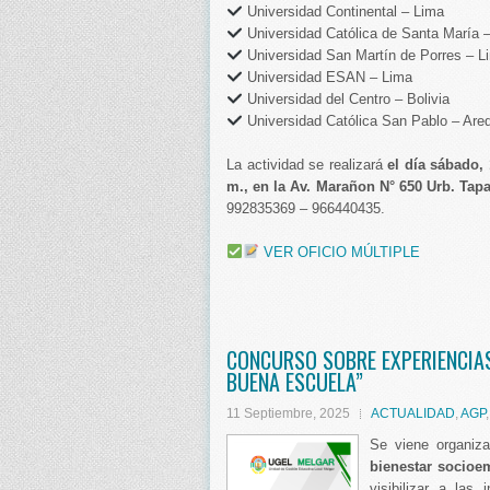
Universidad Continental – Lima
Universidad Católica de Santa María 
Universidad San Martín de Porres – L
Universidad ESAN – Lima
Universidad del Centro – Bolivia
Universidad Católica San Pablo – Are
La actividad se realizará
el día sábado, 
m., en la Av. Marañon N° 650 Urb. Tapa
992835369 – 966440435.
VER OFICIO MÚLTIPLE
CONCURSO SOBRE EXPERIENCIAS
BUENA ESCUELA”
11 Septiembre, 2025
ACTUALIDAD
,
AGP
Se viene organi
bienestar socioe
visibilizar a las