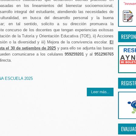
basadas en los lineamientos del bienestar socioemocional,
arrollo integral del estudiante, atendiendo las necesidades de
rculturalidad, en busca del desarrollo personal y la buena
lar; en tal sentido, solicito a su dirección promueva la
este concurso de los docentes que tengan experiencias exitosas
RESPON
tación de la Tutoría y Orientación Educativa (TOE), ii) Acciones
usión o la diversidad y iii) Mejora de la convivencia escolar.
El
sta el 30 de setiembre de 2025
y para ello se adjunta las bases
pueden comunicarse a los celulares
959259201
y al
951290765
irecta.
A ESCUELA 2025
REGIST
Leer más...
EVALUA