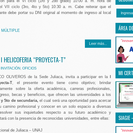
ión para el VI ciclo (1ro y 2do grado) 10:00 a. m. hora de
el VII ciclo (3ro, 4to y 5to) 10:30 a. m. Cabe reiterar que el
pante debe portar su DNI original al momento de ingreso al local
Ingresa
ÁREA D
 MÚLTIPLE
Leer más...
 I HELICOFERIA “PROYECTA-T”
,
INVITACIÓN
,
OFICIOS
MI CERT
ACO OLIVEROS de la Sede Juliaca, invita a participar en la
I
yecta-T
, el presente evento tiene como objetivo; brindar
tamente sobre la oferta académica, carreras profesionales,
greso, becas y beneficios, que ofrecen las universidades a los
 y 5to de secundaria,
el cual será una oportunidad para acercar
u camino profesional y conocer en un solo espacio a diversas
resolver sus inquietudes respecto a su futuro académico y
SIAGIE 
tará con la presencia de reconocidas universidades, entre ellas:
cional de Juliaca – UNAJ