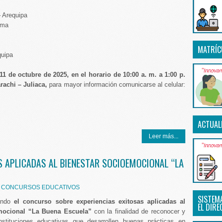
– Arequipa
ima
MATRÍC
quipa
11 de octubre de 2025, en el horario de 10:00 a. m. a 1:00 p.
rachi – Juliaca,
para mayor información comunicarse al celular:
ACTUAL
Leer más...
 APLICADAS AL BIENESTAR SOCIOEMOCIONAL “LA
,
CONCURSOS EDUCATIVOS
SISTEM
zando
el concurso sobre experiencias exitosas aplicadas al
EL DIRE
mocional “La Buena Escuela”
con la finalidad de reconocer y
 instituciones educativas que desarrollen buenas prácticas en