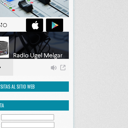
ISITAS AL SITIO WEB
TA
:
: