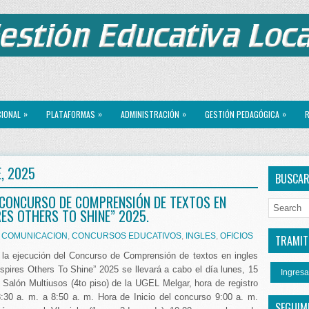
»
»
»
»
CIONAL
PLATAFORMAS
ADMINISTRACIÓN
GESTIÓN PEDAGÓGICA
R
, 2025
BUSCA
 CONCURSO DE COMPRENSIÓN DE TEXTOS EN
RES OTHERS TO SHINE” 2025.
,
COMUNICACION
,
CONCURSOS EDUCATIVOS
,
INGLES
,
OFICIOS
TRAMITE
la ejecución del Concurso de Comprensión de textos en ingles
spires Others To Shine” 2025 se llevará a cabo el día lunes, 15
Ingresa
 Salón Multiusos (4to piso) de la UGEL Melgar, hora de registro
8:30 a. m. a 8:50 a. m. Hora de Inicio del concurso 9:00 a. m.
SEGUIM