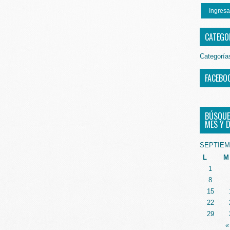
Ingresa
CATEGO
Categoría
FACEBO
BÚSQUE
MES Y D
SEPTIEM
L
M
1
8
15
22
29
«