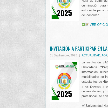
Hora de culminac
culminación para 
estudiante partici
del concurso.
VER OFICIO
INVITACIÓN A PARTICIPAR EN LA
11 Septiembre, 2025
ACTUALIDAD
,
AGP
La institución S
Helicoferia “Pro
información direc
modalidades de in
estudiantes de
4to
a los jóvenes a s
universidades y 
profesional, se con
Universidad Na