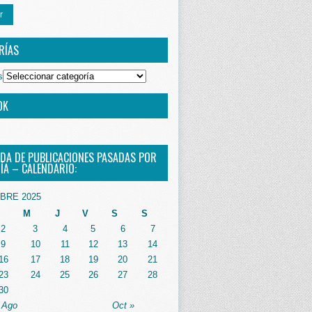
r
RÍAS
s
OK
DA DE PUBLICACIONES PASADAS POR
ÍA – CALENDARIO:
BRE 2025
M
J
V
S
S
2
3
4
5
6
7
9
10
11
12
13
14
16
17
18
19
20
21
23
24
25
26
27
28
30
 Ago
Oct »