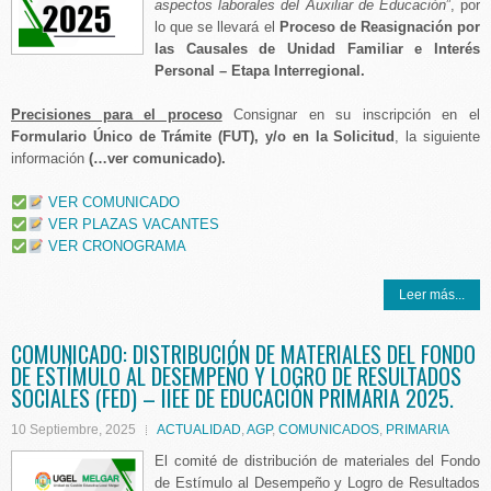
aspectos laborales del Auxiliar de Educación
”, por
lo que se llevará el
Proceso de Reasignación por
las Causales de Unidad Familiar e Interés
Personal – Etapa Interregional.
Precisiones para el proceso
Consignar en su inscripción en el
Formulario Único de Trámite (FUT), y/o en la Solicitud
, la siguiente
información
(…ver comunicado).
VER COMUNICADO
VER PLAZAS VACANTES
VER CRONOGRAMA
Leer más...
COMUNICADO: DISTRIBUCIÓN DE MATERIALES DEL FONDO
DE ESTÍMULO AL DESEMPEÑO Y LOGRO DE RESULTADOS
SOCIALES (FED) – IIEE DE EDUCACIÓN PRIMARIA 2025.
10 Septiembre, 2025
ACTUALIDAD
,
AGP
,
COMUNICADOS
,
PRIMARIA
El comité de distribución de materiales del Fondo
de Estímulo al Desempeño y Logro de Resultados