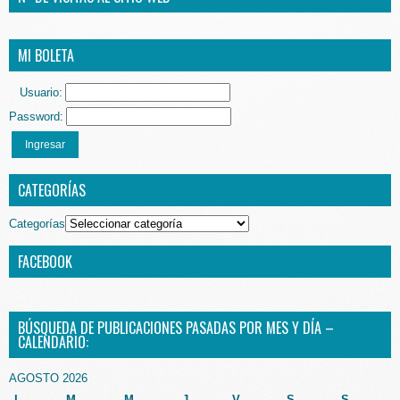
MI BOLETA
Usuario:
Password:
Ingresar
CATEGORÍAS
Categorías
FACEBOOK
BÚSQUEDA DE PUBLICACIONES PASADAS POR MES Y DÍA –
CALENDARIO:
AGOSTO 2026
L
M
M
J
V
S
S