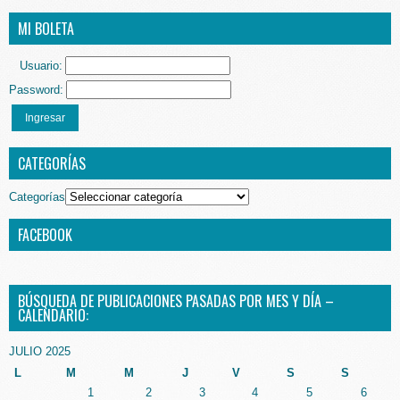
MI BOLETA
Usuario:
Password:
Ingresar
CATEGORÍAS
Categorías
FACEBOOK
BÚSQUEDA DE PUBLICACIONES PASADAS POR MES Y DÍA –
CALENDARIO:
JULIO 2025
L
M
M
J
V
S
S
1
2
3
4
5
6