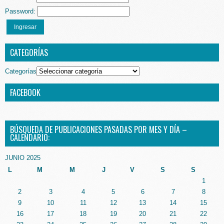
Password:
Ingresar
CATEGORÍAS
Categorías
FACEBOOK
BÚSQUEDA DE PUBLICACIONES PASADAS POR MES Y DÍA –
CALENDARIO:
JUNIO 2025
L
M
M
J
V
S
S
1
2
3
4
5
6
7
8
9
10
11
12
13
14
15
16
17
18
19
20
21
22