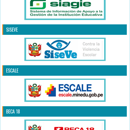
SISEVE
ESCALE
BECA 18