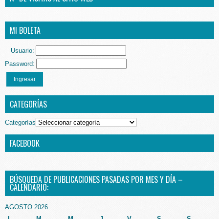
MI BOLETA
Usuario:
Password:
Ingresar
CATEGORÍAS
Categorías
FACEBOOK
BÚSQUEDA DE PUBLICACIONES PASADAS POR MES Y DÍA –
CALENDARIO:
AGOSTO 2026
L
M
M
J
V
S
S